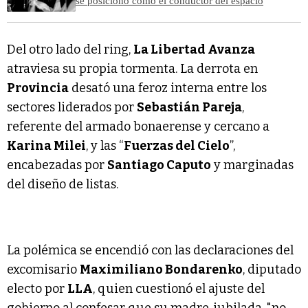
se posicionó como el conductor del espacio
Del otro lado del ring,
La Libertad Avanza
atraviesa su propia tormenta. La derrota en
Provincia
desató una feroz interna entre los
sectores liderados por
Sebastián Pareja
,
referente del armado bonaerense y cercano a
Karina Milei
, y las “
Fuerzas del Cielo
”,
encabezadas por
Santiago Caputo
y marginadas
del diseño de listas.
La polémica se encendió con las declaraciones del
excomisario
Maximiliano Bondarenko
, diputado
electo por
LLA
, quien cuestionó el ajuste del
gobierno al confesar que su madre, jubilada, "no