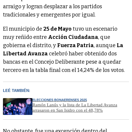
arraigo y logran desplazar a los partidos
tradicionales y emergentes por igual.
El municipio de
25 de Mayo
tuvo un escenario
muy reñido entre
Acción Ciudadana
, que
gobierna el distrito, y
Fuerza Patria
, aunque
La
Libertad Avanza
celebró haber obtenido dos
bancas en el Concejo Deliberante pese a quedar
tercero en la tabla final con el 14,24% de los votos.
LEÉ TAMBIÉN:
ELECCIONES BONAERENSES 2025
Ramón Lanús y la lista de La Libertad Avanza
arrasaron en San Isidro con el 48,78%
No obstante, fue una excepción dentro del