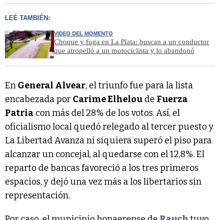
LEÉ TAMBIÉN:
VIDEO DEL MOMENTO
Choque y fuga en La Plata: buscan a un conductor
que atropelló a un motociclista y lo abandonó
En
General Alvear
, el triunfo fue para la lista
encabezada por
Carime Elhelou
de
Fuerza
Patria
con más del 28% de los votos. Así, el
oficialismo local quedó relegado al tercer puesto y
La Libertad Avanza ni siquiera superó el piso para
alcanzar un concejal, al quedarse con el 12,8%. El
reparto de bancas favoreció a los tres primeros
espacios, y dejó una vez más a los libertarios sin
representación.
Por caso, el municipio bonaerense de
Rauch
tuvo