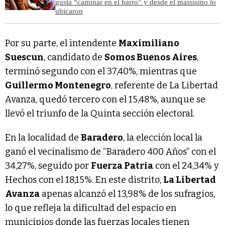
gusta “caminar en el barro” y desde el massismo lo
ubicaron
Por su parte, el intendente
Maximiliano
Suescun
, candidato de
Somos Buenos Aires
,
terminó segundo con el 37,40%, mientras que
Guillermo Montenegro
, referente de La Libertad
Avanza, quedó tercero con el 15,48%, aunque se
llevó el triunfo de la Quinta sección electoral.
En la localidad de
Baradero
, la elección local la
ganó el vecinalismo de “Baradero 400 Años” con el
34,27%, seguido por
Fuerza Patria
con el 24,34% y
Hechos con el 18,15%. En este distrito,
La Libertad
Avanza
apenas alcanzó el 13,98% de los sufragios,
lo que refleja la dificultad del espacio en
municipios donde las fuerzas locales tienen