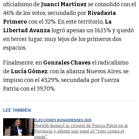
oficialismo de
Juanci Martínez
se consolidó con el
46% de los votos, secundado por
Rivadavia
Primero
con el 32%. En este territorio,
La
Libertad Avanza
logró apenas un 16,15% y quedó
en tercer lugar, muy lejos de los primeros dos
espacios.
Finalmente, en
Gonzales Chaves
el radicalismo
de
Lucía Gómez
, con la alianza Nuevos Aires, se
impuso con el 43,29%, secundada por Fuerza
Patria con el 39,70%.
LEÉ TAMBIÉN:
ELECCIONES BONAERENSES 2025
Puglelli destacó la victoria de Fuerza Patria en la
Provincia y afirmó que ganó el “voto contra el
ajuste”