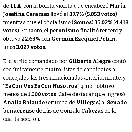
de
LLA
, con la boleta violeta que encabezó
María
Josefina Carames
llegó al
37.7%
(
5.053 votos
)
mientras que el oficialismo (
Somos
)
33.02%
(
4.418
votos
). En tanto, el
peronismo
finalizó tercero y
obtuvo
22.63%
con
Germán Ezequiel Polari
,
unos
3.027 votos
.
El distrito comandado por
Gilberto Alegre
contó
con únicamente cuatro listas de candidatos a
concejales, las tres mencionadas anteriormente, y
"
Es Con Vos Es Con Nosotros
”, quien obtuvo
menos de
1.000 votos
. Cabe destacar que ingresó
Analía Balaudo
(oriunda de
Villegas
) al
Senado
bonaerense
detrás de Gonzalo
Cabezas
en la
cuarta sección.