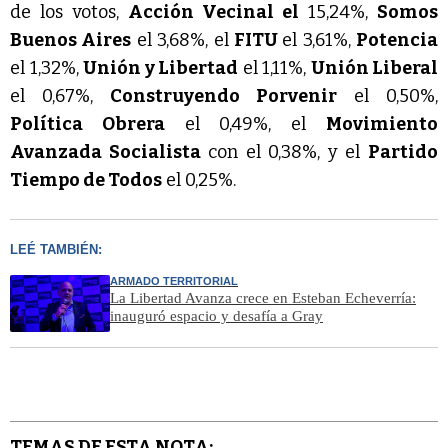
de los votos, 
Acción Vecinal el
 15,24%, 
Somos 
Buenos Aires
 el 3,68%, el 
FITU 
el 3,61%, 
Potencia 
el 1,32%, 
Unión y Libertad
 el 1,11%, 
Unión Liberal
el 0,67%, 
Construyendo Porvenir
 el 0,50%, 
Política Obrera
 el 0,49%, el 
Movimiento 
Avanzada Socialista
 con el 0,38%, y el 
Partido 
Tiempo de Todos
 el 0,25%.
LEÉ TAMBIÉN:
ARMADO TERRITORIAL
La Libertad Avanza crece en Esteban Echeverría:
inauguró espacio y desafía a Gray
TEMAS DE ESTA NOTA: