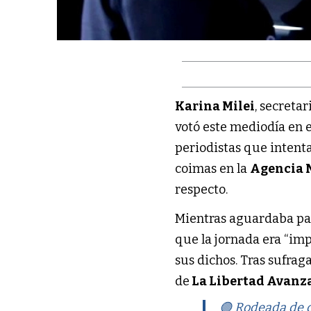
Karina Milei
, secreta
votó este mediodía en 
periodistas que intent
coimas en la
Agencia 
respecto.
Mientras aguardaba para
que la jornada era “imp
sus dichos. Tras sufrag
de
La Libertad Avanz
🟣 Rodeada de c