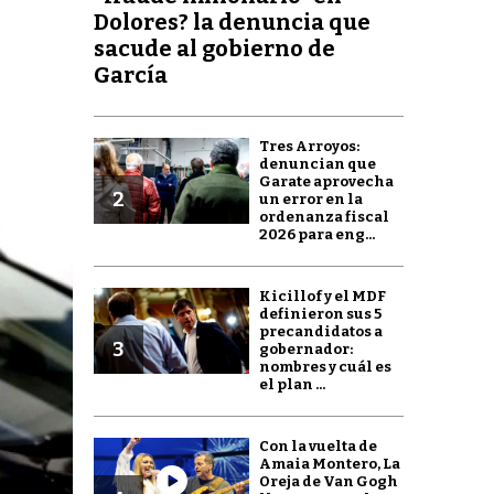
Dolores? la denuncia que
sacude al gobierno de
García
Tres Arroyos:
denuncian que
Garate aprovecha
2
un error en la
ordenanza fiscal
2026 para eng...
Kicillof y el MDF
definieron sus 5
precandidatos a
3
gobernador:
nombres y cuál es
el plan ...
Con la vuelta de
Amaia Montero, La
Oreja de Van Gogh