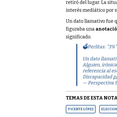
retiró del lugar. La si
interés mediático por s
Un dato llamativo fue 
figuraba una
anotaci
significado.
🗳️Perlitas: "3%
Un dato llamativ
Alguien, irónic
referencia al e
Discapacidad
p
— Perspectiva 
TEMAS DE ESTA NOTA
VICENTE LÓPEZ
ELECCIO