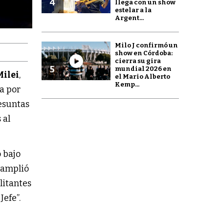
4
llega con un show
estelar a la
Argent...
Milo J confirmó un
show en Córdoba:
cierra su gira
5
mundial 2026 en
Milei
,
el Mario Alberto
Kemp...
a por
resuntas
 al
o bajo
o amplió
litantes
Jefe”.