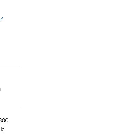
ad
a
l
300
la