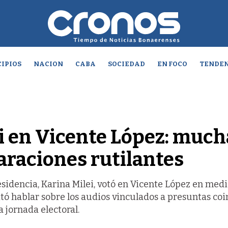
IPIOS
NACION
CABA
SOCIEDAD
EN FOCO
TENDEN
ei en Vicente López: much
araciones rutilantes
residencia, Karina Milei, votó en Vicente López en med
vitó hablar sobre los audios vinculados a presuntas co
a jornada electoral.