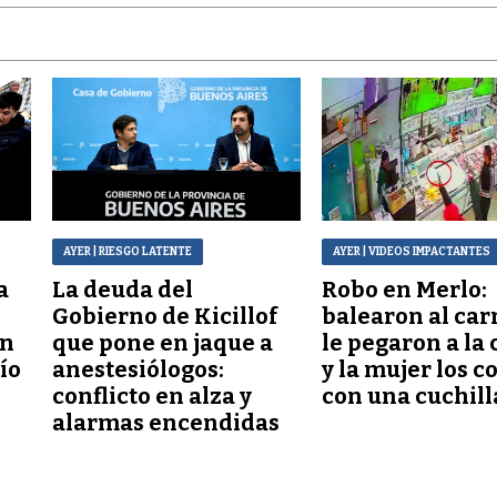
AYER
| RIESGO LATENTE
AYER
| VIDEOS IMPACTANTES
a
La deuda del
Robo en Merlo:
Gobierno de Kicillof
balearon al car
ón
que pone en jaque a
le pegaron a la 
lío
anestesiólogos:
y la mujer los c
conflicto en alza y
con una cuchill
alarmas encendidas