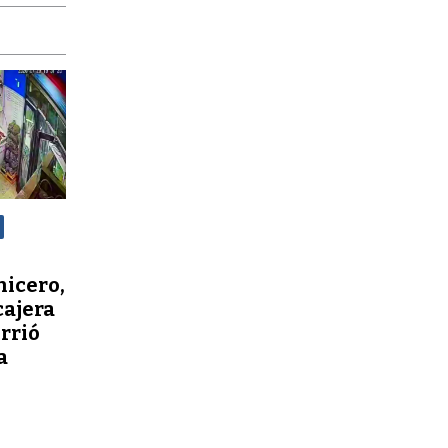
nicero,
cajera
orrió
a