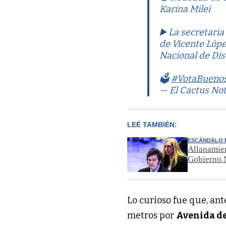
Karina Milei
▶️ La secretaria
de Vicente Lópe
Nacional de Di
🗳️
#VotaBuenos
— El Cactus No
LEÉ TAMBIÉN:
ESCÁNDALO 
Allanamien
Gobierno 
Lo curioso fue que, ante
metros por
Avenida de