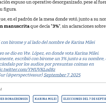
tuación expuso un operativo desorganizado, pese al fue
u figura.
que, en el padrón de la mesa donde votó, junto a su n
ón manuscrita
que decía "
3%
", sin aclaraciones sobre
" con birome y al lado del nombre de Karina Milei
o se dio en Vte. López, en donde vota Karina Milei.
amente, escribió con birome un 3% junto a su nombre,
scándalo por los audios por presuntas coimas en
ic.twitter.com/YMUVKLod8z
Sur (@perspectivasur)
September 7, 2025
:
NES BONAERENSES
KARINA MILEI
ELECCIONES DEL 7 DE SEPT