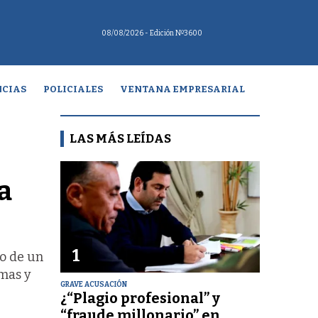
08/08/2026
- Edición Nº3600
CIAS
POLICIALES
VENTANA EMPRESARIAL
LAS MÁS LEÍDAS
a
1
io de un
imas y
GRAVE ACUSACIÓN
¿“Plagio profesional” y
“fraude millonario” en