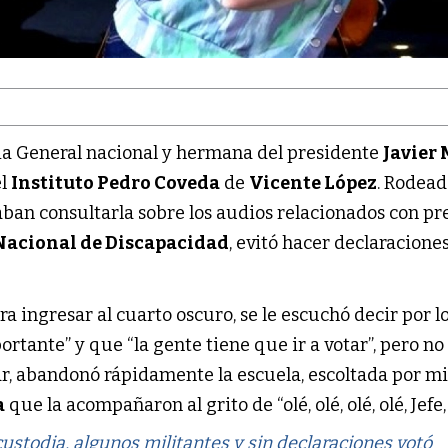
ria General nacional y hermana del presidente
Javier 
el
Instituto Pedro Coveda
de
Vicente López
. Rodead
aban consultarla sobre los audios relacionados con p
Nacional de Discapacidad
, evitó hacer declaraciones
 ingresar al cuarto oscuro, se le escuchó decir por l
ortante” y que “la gente tiene que ir a votar”, pero n
ar, abandonó rápidamente la escuela, escoltada por mi
a
que la acompañaron al grito de “olé, olé, olé, olé, Jefe, 
ustodia, algunos militantes y sin declaraciones votó