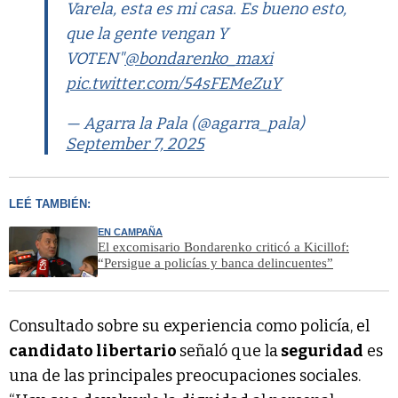
Varela, esta es mi casa. Es bueno esto,
que la gente vengan Y
VOTEN"
@bondarenko_maxi
pic.twitter.com/54sFEMeZuY
— Agarra la Pala (@agarra_pala)
September 7, 2025
LEÉ TAMBIÉN:
EN CAMPAÑA
El excomisario Bondarenko criticó a Kicillof:
“Persigue a policías y banca delincuentes”
Consultado sobre su experiencia como policía, el
candidato libertario
señaló que la
seguridad
es
una de las principales preocupaciones sociales.