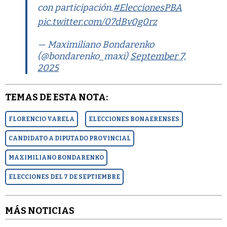
con participación.
#EleccionesPBA
pic.twitter.com/07dBv0g0rz
— Maximiliano Bondarenko
(@bondarenko_maxi)
September 7,
2025
TEMAS DE ESTA NOTA:
FLORENCIO VARELA
ELECCIONES BONAERENSES
CANDIDATO A DIPUTADO PROVINCIAL
MAXIMILIANO BONDARENKO
ELECCIONES DEL 7 DE SEPTIEMBRE
MÁS NOTICIAS