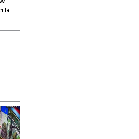
se
n la