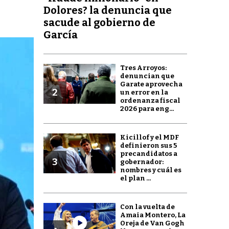
Dolores? la denuncia que
sacude al gobierno de
García
Tres Arroyos:
denuncian que
Garate aprovecha
2
un error en la
ordenanza fiscal
2026 para eng...
Kicillof y el MDF
definieron sus 5
precandidatos a
3
gobernador:
nombres y cuál es
el plan ...
Con la vuelta de
Amaia Montero, La
Oreja de Van Gogh