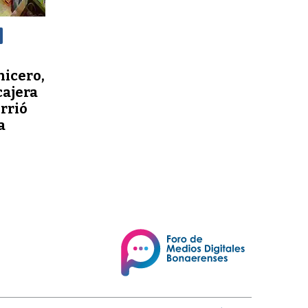
nicero,
cajera
orrió
a