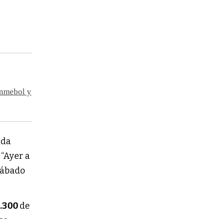
onmebol y
ada
 “Ayer a
 sábado
5.300
de