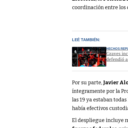
coordinación entre los 
LEÉ TAMBIÉN:
HECHOS REP
Graves inc
defendió a
Por su parte,
Javier Al
íntegramente por la Pro
las 19 ya estaban todas
había efectivos custodi
El despliegue incluye 