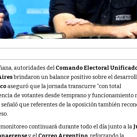
añana, autoridades del
Comando Electoral Unificad
Aires
brindaron un balance positivo sobre el desarroll
nco
aseguró que la jornada transcurre “con total
sencia de votantes desde temprano y funcionamiento
o, señaló que referentes de la oposición también reco
so.
monitoreo continuará durante todo el día junto a la
J
Bonaerense
y el
Correo Argentino
, reforzando la