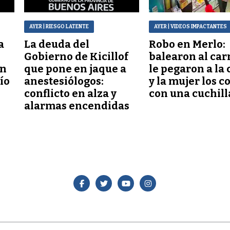
AYER
| RIESGO LATENTE
AYER
| VIDEOS IMPACTANTES
a
La deuda del
Robo en Merlo:
Gobierno de Kicillof
balearon al car
ón
que pone en jaque a
le pegaron a la 
lío
anestesiólogos:
y la mujer los c
conflicto en alza y
con una cuchill
alarmas encendidas