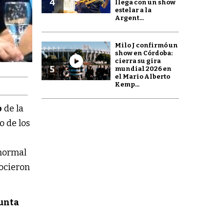
4
llega con un show
estelar a la
Argent...
Milo J confirmó un
show en Córdoba:
cierra su gira
5
mundial 2026 en
el Mario Alberto
Kemp...
o
de la
o de los
 normal
nocieron
unta