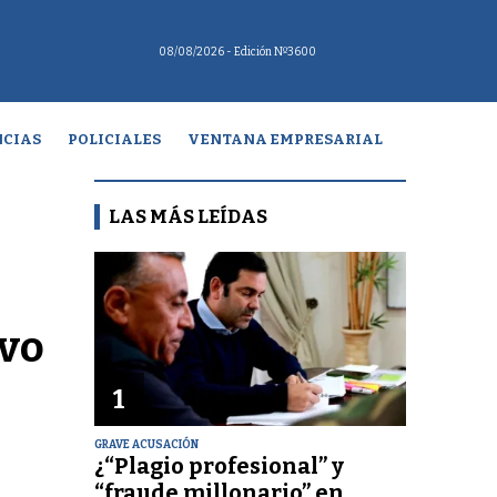
08/08/2026
- Edición Nº3600
CIAS
POLICIALES
VENTANA EMPRESARIAL
LAS MÁS LEÍDAS
ivo
1
GRAVE ACUSACIÓN
¿“Plagio profesional” y
“fraude millonario” en