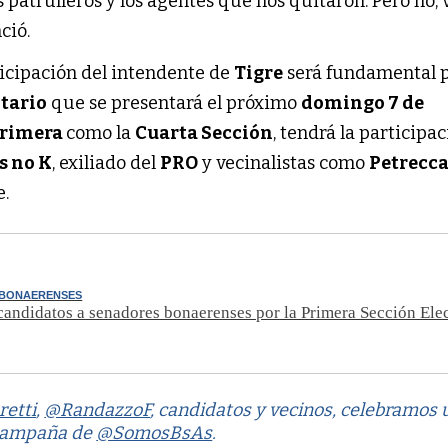
s patrulleros y los agentes que nos quitaron. Pero no, 
ció.
ticipación del intendente de
Tigre
será fundamental p
itario
que se presentará el próximo
domingo 7 de
rimera
como la
Cuarta Sección
, tendrá la participa
s no K
, exiliado del
PRO
y vecinalistas como
Petrecc
e.
 BONAERENSES
candidatos a senadores bonaerenses por la Primera Sección Elec
retti
,
@RandazzoF
, candidatos y vecinos, celebramos 
 campaña de
@SomosBsAs
.