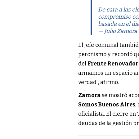
De cara a las e
compromiso con
basada en el di
— Julio Zamora
El jefe comunal tambié
peronismo y recordó qu
del
Frente Renovador
armamos un espacio amp
verdad”, afirmó.
Zamora
se mostró acom
Somos Buenos Aires
,
oficialista. El cierre en
deudas de la gestión pro