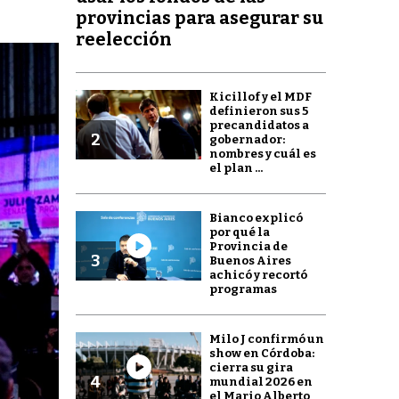
provincias para asegurar su
reelección
Kicillof y el MDF
definieron sus 5
precandidatos a
2
gobernador:
nombres y cuál es
el plan ...
Bianco explicó
por qué la
Provincia de
3
Buenos Aires
achicó y recortó
programas
Milo J confirmó un
show en Córdoba:
cierra su gira
4
mundial 2026 en
el Mario Alberto