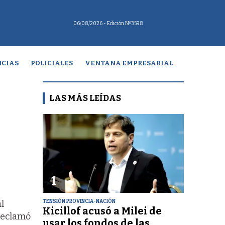
06/08/2026
- Edición Nº3598
CIAS
POLICIALES
VENTANA EMPRESARIAL
LAS MÁS LEÍDAS
1
TENSIÓN PROVINCIA-NACIÓN
l
Kicillof acusó a Milei de
 Reclamó
usar los fondos de las