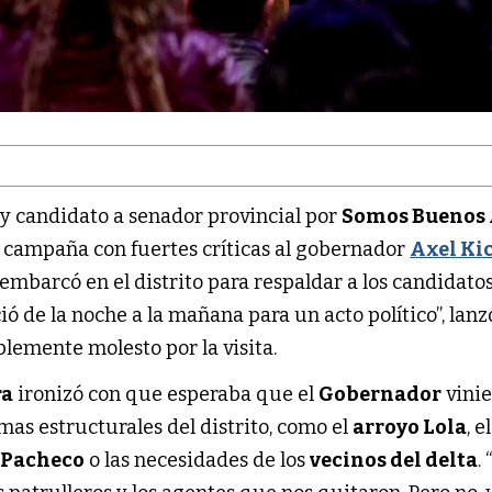
y candidato a senador provincial por
Somos Buenos 
u campaña con fuertes críticas al gobernador
Axel Kic
mbarcó en el distrito para respaldar a los candidato
ció de la noche a la mañana para un acto político”, lanz
blemente molesto por la visita.
ra
ironizó con que esperaba que el
Gobernador
vinie
mas estructurales del distrito, como el
arroyo Lola
, el
e
Pacheco
o las necesidades de los
vecinos del delta
.