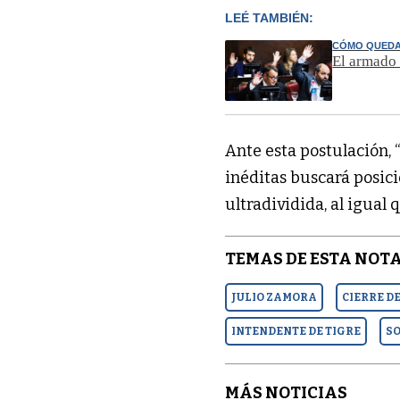
LEÉ TAMBIÉN:
CÓMO QUEDA
El armado 
Ante esta postulación, 
inéditas buscará posic
ultradividida, al igual 
TEMAS DE ESTA NOTA
JULIO ZAMORA
CIERRE D
INTENDENTE DE TIGRE
S
MÁS NOTICIAS