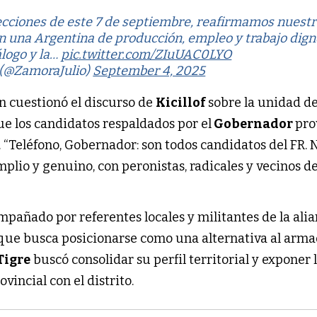
lecciones de este 7 de septiembre, reafirmamos nuest
 una Argentina de producción, empleo y trabajo dign
álogo y la…
pic.twitter.com/ZIuUAC0LYO
 (@ZamoraJulio)
September 4, 2025
n cuestionó el discurso de
Kicillof
sobre la unidad de
e los candidatos respaldados por el
Gobernador
pro
. “Teléfono, Gobernador: son todos candidatos del FR. 
lio y genuino, con peronistas, radicales y vecinos d
pañado por referentes locales y militantes de la ali
 que busca posicionarse como una alternativa al arm
Tigre
buscó consolidar su perfil territorial y exponer 
vincial con el distrito.