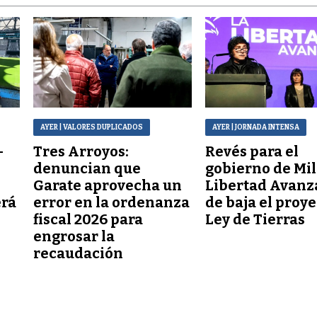
AYER
| VALORES DUPLICADOS
AYER
| JORNADA INTENSA
–
Tres Arroyos:
Revés para el
denuncian que
gobierno de Mil
Garate aprovecha un
Libertad Avanz
erá
error en la ordenanza
de baja el proy
fiscal 2026 para
Ley de Tierras
engrosar la
recaudación