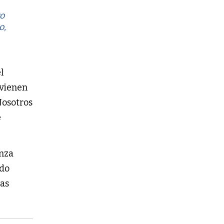
ro
o,
l
vienen
Nosotros
e
anza
ado
las