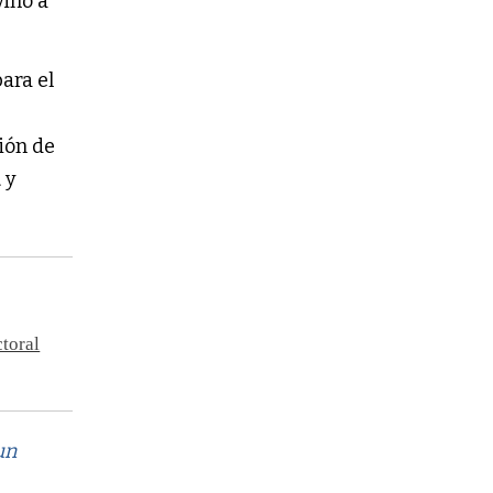
vino a
ara el
ción de
a
y
toral
un