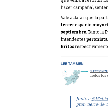
que venía a restituir lo
hacer campaña”, senten
Vale aclarar que la par
tercer espacio mayor
septiembre
. Tanto la
P
intendentes
peronista
Britos
respectivament
LEÉ TAMBIÉN:
ELECCIONES
Todos los 
Junto a
@JSchia
gran cierre de