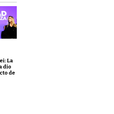
ei: La
a dio
ecto de