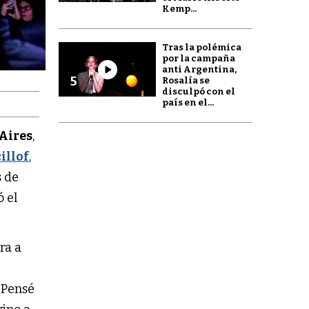
Kemp...
Tras la polémica
por la campaña
anti Argentina,
5
Rosalía se
disculpó con el
país en el...
Aires
,
illof
,
s de
ó el
ra a
 “Pensé