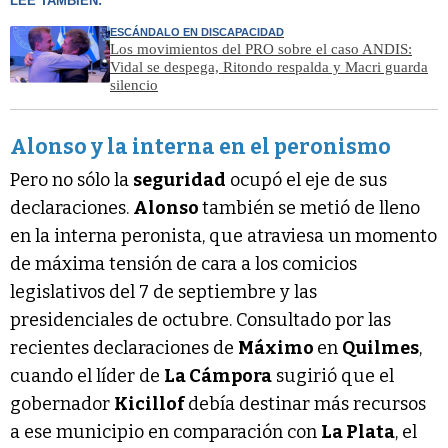
LEÉ TAMBIÉN:
ESCÁNDALO EN DISCAPACIDAD
Los movimientos del PRO sobre el caso ANDIS:
Vidal se despega, Ritondo respalda y Macri guarda
silencio
Alonso y la interna en el peronismo
Pero no sólo la
seguridad
ocupó el eje de sus
declaraciones.
Alonso
también se metió de lleno
en la interna peronista, que atraviesa un momento
de máxima tensión de cara a los comicios
legislativos del 7 de septiembre y las
presidenciales de octubre. Consultado por las
recientes declaraciones de
Máximo
en
Quilmes
,
cuando el líder de
La Cámpora
sugirió que el
gobernador
Kicillof
debía destinar más recursos
a ese municipio en comparación con
La Plata
, el