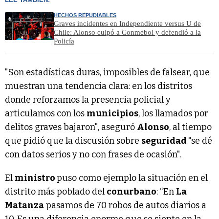
HECHOS REPUDIABLES
Graves incidentes en Independiente versus U de
Chile: Alonso culpó a Conmebol y defendió a la
Policía
"Son estadísticas duras, imposibles de falsear, que
muestran una tendencia clara: en los distritos
donde reforzamos la presencia policial y
articulamos con los
municipios
, los llamados por
delitos graves bajaron", aseguró
Alonso
, al tiempo
que pidió que la discusión sobre
seguridad
"se dé
con datos serios y no con frases de ocasión".
El
ministro
puso como ejemplo la situación en el
distrito más poblado del
conurbano
: “En
La
Matanza
pasamos de 70 robos de autos diarios a
10. Es una diferencia enorme que se siente en la