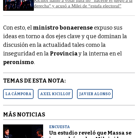
Kicillof llamó a votar para no “hacerle el juego a la
derecha" y acusó a Milei de “estafa electoral”
Con esto, el
ministro bonaerense
expuso sus
ideas en torno a dos ejes clave y que dominan la
discusión en la actualidad tales como la
inseguridad en la
Provincia
y la interna en el
peronismo
.
TEMAS DE ESTA NOTA:
LA CÁMPORA
AXEL KICILLOF
JAVIER ALONSO
MÁS NOTICIAS
ENCUESTA
Un estudio reveló que Massa se