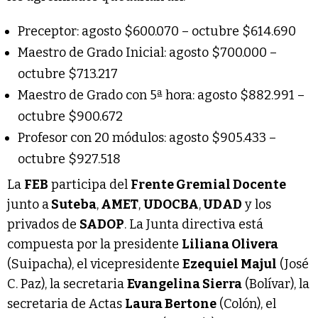
Preceptor: agosto $600.070 – octubre $614.690
Maestro de Grado Inicial: agosto $700.000 –
octubre $713.217
Maestro de Grado con 5ª hora: agosto $882.991 –
octubre $900.672
Profesor con 20 módulos: agosto $905.433 –
octubre $927.518
La
FEB
participa del
Frente Gremial Docente
junto a
Suteba
,
AMET
,
UDOCBA
,
UDAD
y los
privados de
SADOP
. La Junta directiva está
compuesta por la presidente
Liliana Olivera
(Suipacha), el vicepresidente
Ezequiel Majul
(José
C. Paz), la secretaria
Evangelina Sierra
(Bolívar), la
secretaria de Actas
Laura Bertone
(Colón), el