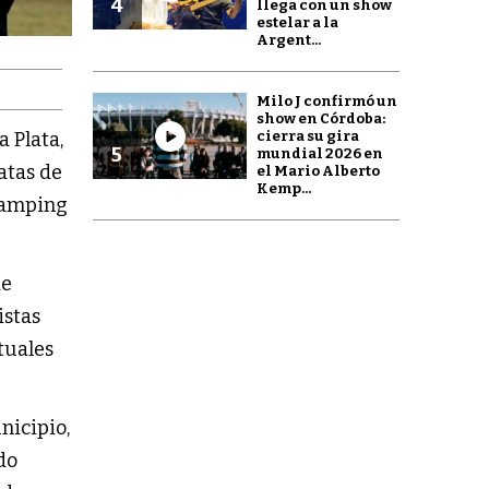
4
llega con un show
estelar a la
Argent...
Milo J confirmó un
show en Córdoba:
cierra su gira
a Plata,
5
mundial 2026 en
atas de
el Mario Alberto
Kemp...
 Camping
de
istas
tuales
nicipio,
do