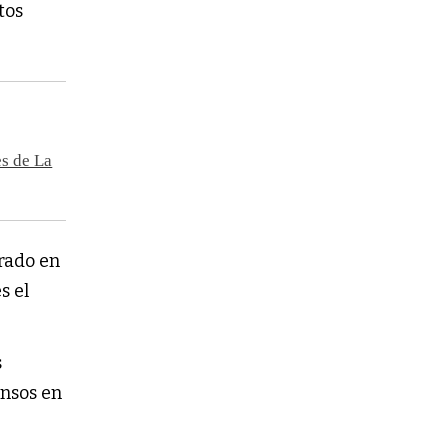
tos
es de La
trado en
s el
s
ensos en