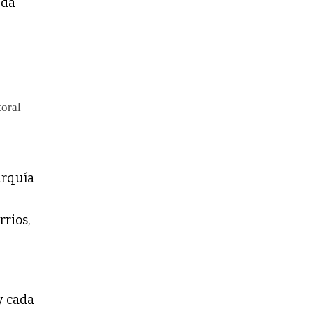
uda
toral
arquía
rrios,
y cada