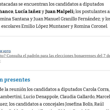
estacadas se encuentran los candidatos a diputados
chanco
,
Lucía Iañez
y
Juan Malpeli;
los postulantes a
omina Santana y Juan Manuel Granillo Fernández; y lo
s escolares Emilio López Muntaner y Romina Coronel.
AR VOTO
o? Consulta el padrón para las elecciones bonaerenses del 7 d
e
n presentes
e la reunión los candidatos a diputados Carola Corra,
Lambertini, Lucio Denappole, Claudia Gallardo, Marce
ez; los candidatos a concejales Josefina Bolis, Raúl