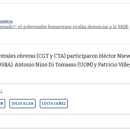
LIGENCIA
espiado?: el gobernador bonaerense evalúa denunciar a la SIDE
ntrales obreras (CGT y CTA) participaron Héctor Niev
OSBA), Antonio Nino Di Tomasso (UOM) y Patricio Vill
:
ON
JULIO ALAK
LUCÍA IAÑEZ