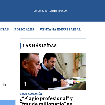
08/08/2026
- Edición Nº3600
CIAS
POLICIALES
VENTANA EMPRESARIAL
LAS MÁS LEÍDAS
1
n la
GRAVE ACUSACIÓN
¿“Plagio profesional” y
“fraude millonario” en