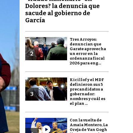
Dolores? la denuncia que
sacude al gobierno de
García
Tres Arroyos:
denuncian que
Garate aprovecha
2
un error en la
ordenanza fiscal
2026 para eng...
Kicillof y el MDF
definieron sus 5
precandidatos a
3
gobernador:
nombres y cuál es
el plan ...
Con la vuelta de
Amaia Montero, La
Oreja de Van Gogh