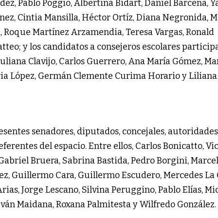
ez, Pablo Poggio, Albertina Bidart, Daniel Barcena, Y
ez, Cintia Mansilla, Héctor Ortíz, Diana Negronida, M
a, Roque Martínez Arzamendia, Teresa Vargas, Ronald
tteo; y los candidatos a consejeros escolares particip
 Juliana Clavijo, Carlos Guerrero, Ana María Gómez, M
ria López, Germán Clemente Curima Horario y Liliana
sentes senadores, diputados, concejales, autoridades
ferentes del espacio. Entre ellos, Carlos Bonicatto, Vi
, Gabriel Bruera, Sabrina Bastida, Pedro Borgini, Marce
z, Guillermo Cara, Guillermo Escudero, Mercedes La 
rias, Jorge Lescano, Silvina Peruggino, Pablo Elías, Mi
 Iván Maidana, Roxana Palmitesta y Wilfredo González