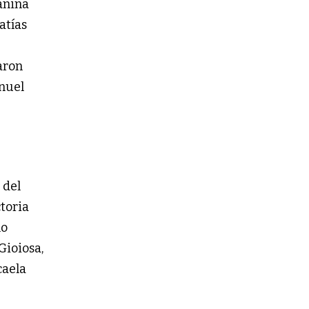
anina
atías
aron
anuel
 del
ctoria
lo
Gioiosa,
caela
.