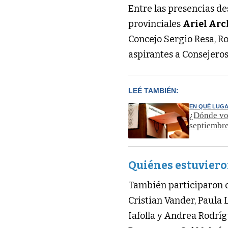
Entre las presencias d
provinciales
Ariel Ar
Concejo Sergio Resa, R
aspirantes a Consejero
LEÉ TAMBIÉN:
EN QUÉ LUG
¿Dónde vot
septiembr
Quiénes estuviero
También participaron d
Cristian Vander, Paula 
Iafolla y Andrea Rodrígu