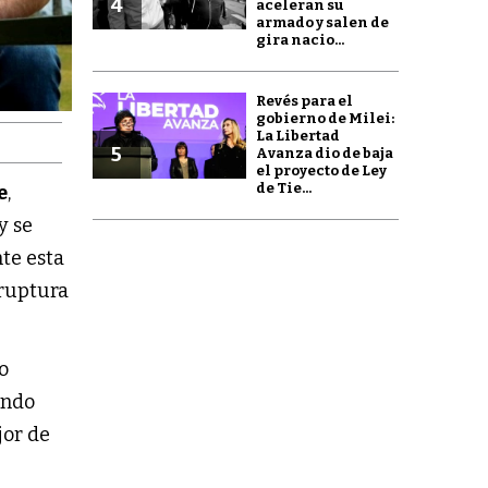
4
aceleran su
armado y salen de
gira nacio...
Revés para el
gobierno de Milei:
La Libertad
5
Avanza dio de baja
el proyecto de Ley
de Tie...
e
,
y se
nte esta
 ruptura
o
endo
jor de