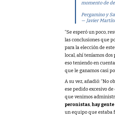
momento de def
Pergamino y San
— Javier Martí
“Se esperó un poco, res
las conclusiones que po
para la elección de est
local, ahí teníamos do
eso teniendo en cuenta
que le ganamos casi por
A su vez, añadió: “No o
ese pedido excesivo de 
que venimos administr
peronistas
,
hay gente 
un equipo que estaba f