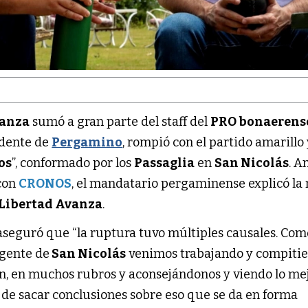
vanza
sumó a gran parte del staff del
PRO bonaerens
ndente de
Pergamino
, rompió con el partido amarillo 
os
”, conformado por los
Passaglia
en
San Nicolás
. A
 con
CRONOS
, el mandatario pergaminense explicó la
 Libertad Avanza
.
seguró que “la ruptura tuvo múltiples causales. Com
 gente de
San Nicolás
venimos trabajando y compiti
n, en muchos rubros y aconsejándonos y viendo lo me
 de sacar conclusiones sobre eso que se da en forma