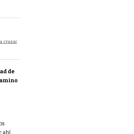
 a cruzar
tad de
gamino
os
 ahí