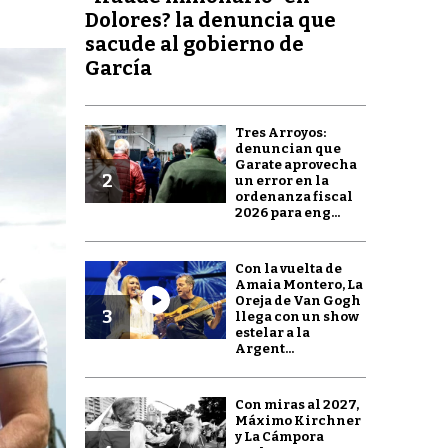
Dolores? la denuncia que
sacude al gobierno de
García
Tres Arroyos:
denuncian que
Garate aprovecha
2
un error en la
ordenanza fiscal
2026 para eng...
Con la vuelta de
Amaia Montero, La
Oreja de Van Gogh
3
llega con un show
estelar a la
Argent...
Con miras al 2027,
Máximo Kirchner
y La Cámpora