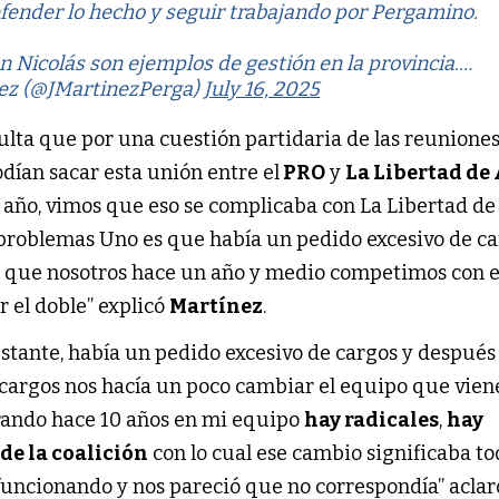
ender lo hecho y seguir trabajando por Pergamino.
 Nicolás son ejemplos de gestión en la provincia.…
nez (@JMartinezPerga)
July 16, 2025
ulta que por una cuestión partidaria de las reuniones
dían sacar esta unión entre el
PRO
y
La Libertad de
e año, vimos que eso se complicaba con La Libertad d
s problemas Uno es que había un pedido excesivo de ca
 que nosotros hace un año y medio competimos con el
 el doble” explicó
Martínez
.
bstante, había un pedido excesivo de cargos y despué
cargos nos hacía un poco cambiar el equipo que viene
ando hace 10 años en mi equipo
hay radicales
,
hay
de la coalición
con lo cual ese cambio significaba t
uncionando y nos pareció que no correspondía” aclar