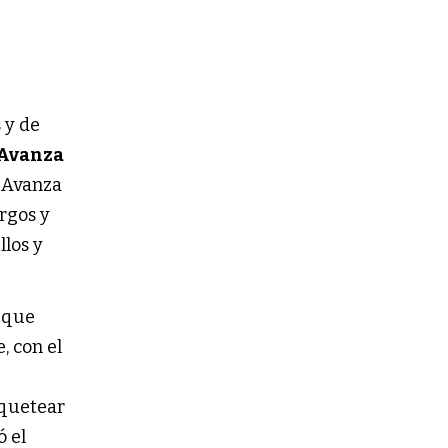
 y de
 Avanza
e Avanza
rgos y
los y
s que
, con el
oquetear
ó el