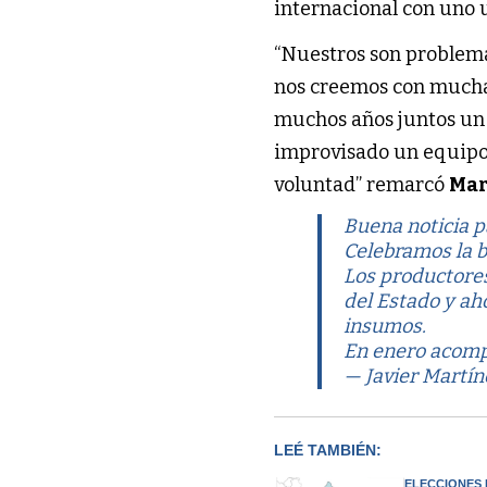
internacional con uno u
“Nuestros son problemas
nos creemos con mucha
muchos años juntos un
improvisado un equipo
voluntad” remarcó
Mar
Buena noticia 
Celebramos la b
Los productores
del Estado y ah
insumos.
En enero acomp
— Javier Martí
LEÉ TAMBIÉN:
ELECCIONES