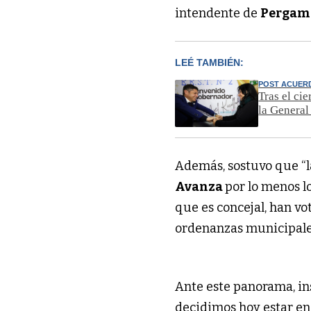
intendente de
Pergam
LEÉ TAMBIÉN:
POST ACUER
Tras el ci
la General
Además, sostuvo que “la
Avanza
por lo menos l
que es concejal, han v
ordenanzas municipale
Ante este panorama, in
decidimos hoy estar e