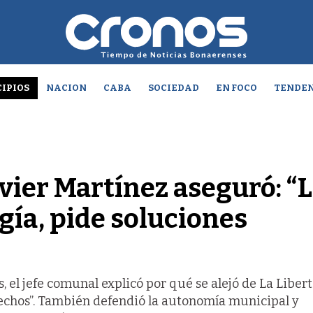
IPIOS
NACION
CABA
SOCIEDAD
EN FOCO
TENDEN
vier Martínez aseguró: “
gía, pide soluciones
, el jefe comunal explicó por qué se alejó de La Liber
Hechos”. También defendió la autonomía municipal y