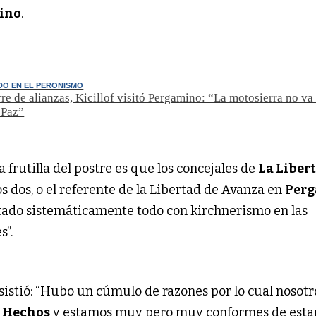
ino
.
DO EN EL PERONISMO
erre de alianzas, Kicillof visitó Pergamino: “La motosierra no va
 Paz”
 frutilla del postre es que los concejales de
La Liber
os dos, o el referente de la Libertad de Avanza en
Per
otado sistemáticamente todo con kirchnerismo en las
s”.
sistió: “Hubo un cúmulo de razones por lo cual nosotr
n
Hechos
y estamos muy pero muy conformes de estar