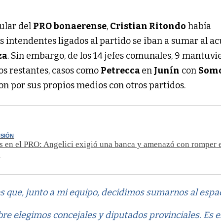
tular del
PRO bonaerense
,
Cristian Ritondo
había
s intendentes ligados al partido se iban a sumar al a
za
. Sin embargo, de los 14 jefes comunales, 9 mantuvi
los restantes, casos como
Petrecca
en
Junín
con
Som
on por sus propios medios con otros partidos.
NSIÓN
s en el PRO: Angelici exigió una banca y amenazó con romper 
o
s que, junto a mi equipo, decidimos sumarnos al espa
bre elegimos concejales y diputados provinciales. Es e