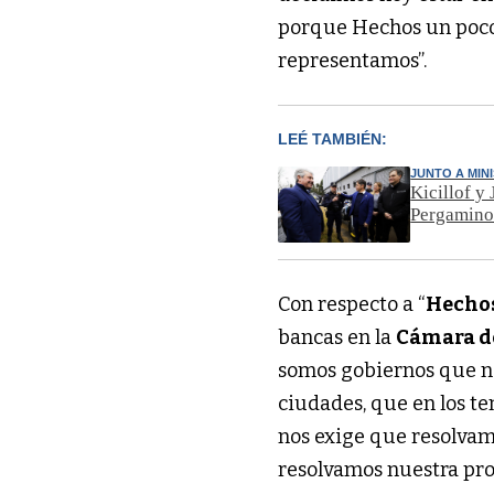
porque Hechos un poco 
representamos”.
LEÉ TAMBIÉN:
JUNTO A MIN
Kicillof y
Pergamin
Con respecto a “
Hecho
bancas en la
Cámara d
somos gobiernos que no
ciudades, que en los t
nos exige que resolvam
resolvamos nuestra pro