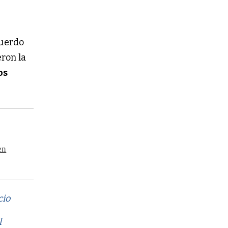
cuerdo
eron la
os
en
cio
l