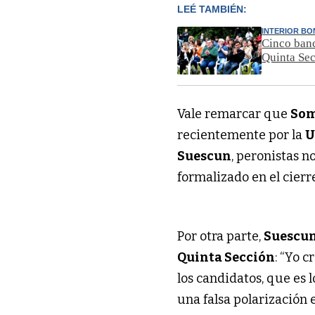
LEÉ TAMBIÉN:
INTERIOR B
Cinco banc
Quinta Sec
Vale remarcar que
Som
recientemente por la
U
Suescun
, peronistas no
formalizado en el cierre
Por otra parte,
Suescu
Quinta Sección
: “Yo 
los candidatos, que es 
una falsa polarización