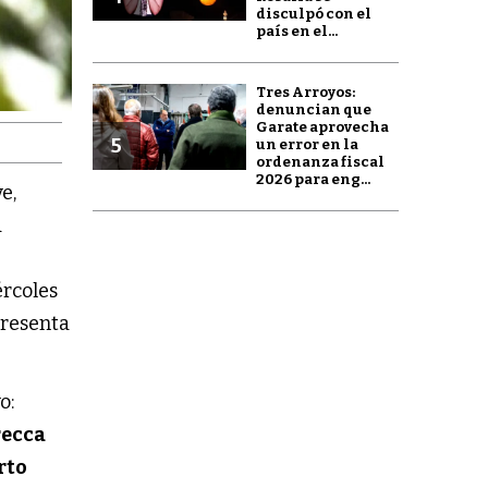
disculpó con el
país en el...
Tres Arroyos:
denuncian que
Garate aprovecha
5
un error en la
ordenanza fiscal
2026 para eng...
e,
a
ércoles
presenta
o:
recca
rto