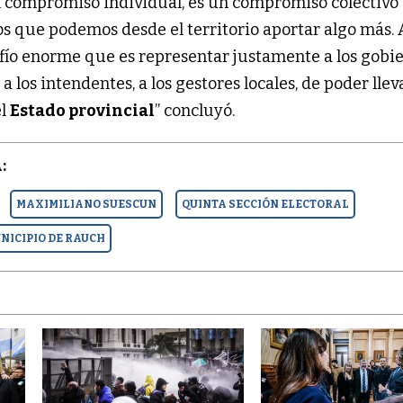
n compromiso individual, es un compromiso colectivo
 que podemos desde el territorio aportar algo más. 
afío enorme que es representar justamente a los gobi
s, a los intendentes, a los gestores locales, de poder llev
el
Estado provincial
” concluyó.
:
MAXIMILIANO SUESCUN
QUINTA SECCIÓN ELECTORAL
NICIPIO DE RAUCH