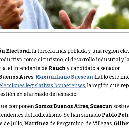
ón Electoral
, la tercera más poblada y una región clav
roductivo como el turismo, el desarrollo industrial y l
ia, el intendente de
Rauch
y candidato a senador
Buenos Aires
,
Maximiliano Suescun
habló este mi
elecciones legislativas bonaerenses
, la región que re
gestión en el armado del espacio.
s que componen
Somos Buenos Aires
,
Suescun
sostuv
tendentes del radicalismo. Se han sumado
Pablo Pet
 de Julio,
Martínez
de Pergamino, de Villegas,
Gilbe