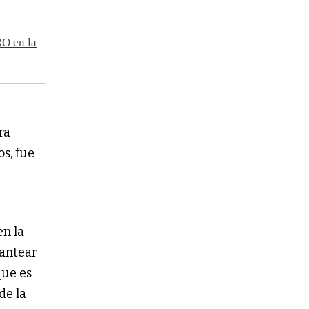
RO en la
ra
os, fue
en la
lantear
que es
de la