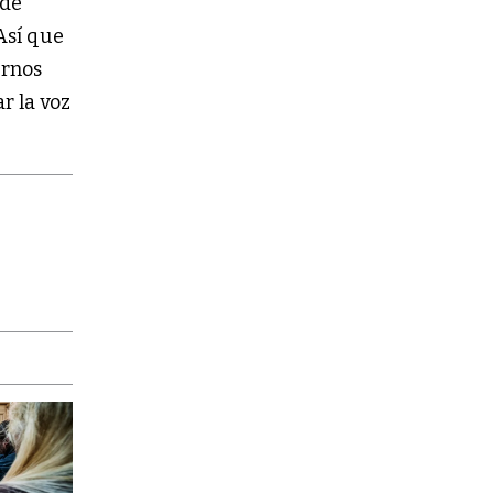
 de
Así que
ernos
ar la voz