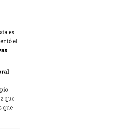
sta es
entó el
vas
oral
opio
ez que
s que