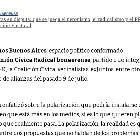
ONAERENSE
as en disputa: qué se juega el peronismo, el radicalismo y el P
ción Electoral
os Buenos Aires
, espacio político conformado
nión Cívica Radical bonaerense
, partido que integ
 K, la Coalición Cívica, vecinalistas, exJuntos, entre otr
 de alianzas del pasado 9 de julio.
n
enfatizó sobre la polarización que podría instalarse 
creo que está más en los medios, si es lo que quieren p
lo que realmente pasa. La polarización, la realidad es 
 entre dos propuestas que no hablan de los problemas 