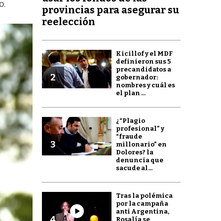
o.
provincias para asegurar su
reelección
Kicillof y el MDF
definieron sus 5
precandidatos a
2
gobernador:
nombres y cuál es
el plan ...
¿“Plagio
profesional” y
“fraude
3
millonario” en
Dolores? la
denuncia que
sacude al...
Tras la polémica
por la campaña
anti Argentina,
4
Rosalía se