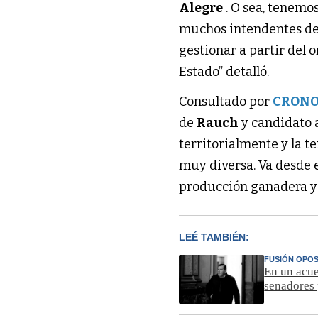
Alegre
. O sea, tenemo
muchos intendentes de 
gestionar a partir del o
Estado” detalló.
Consultado por
CRON
de
Rauch
y candidato 
territorialmente y la t
muy diversa. Va desde e
producción ganadera y 
LEÉ TAMBIÉN:
FUSIÓN OPO
En un acue
senadores 