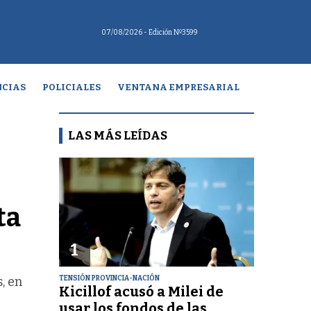
07/08/2026
- Edición Nº3599
CIAS
POLICIALES
VENTANA EMPRESARIAL
LAS MÁS LEÍDAS
ta
1
TENSIÓN PROVINCIA-NACIÓN
, en
Kicillof acusó a Milei de
usar los fondos de las