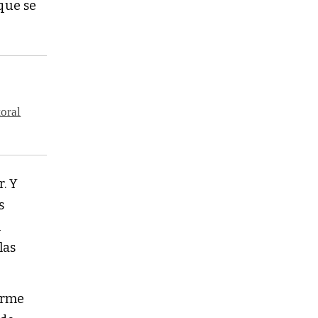
que se
toral
. Y
s
l
las
erme