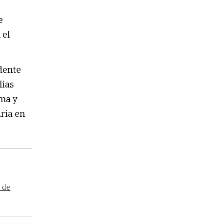
e
 el
ndente
lias
ima y
aria en
 de