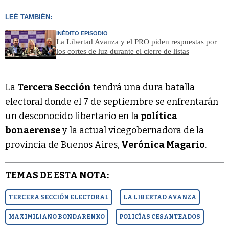
LEÉ TAMBIÉN:
INÉDITO EPISODIO
La Libertad Avanza y el PRO piden respuestas por
los cortes de luz durante el cierre de listas
La
Tercera Sección
tendrá una dura batalla
electoral donde el 7 de septiembre se enfrentarán
un desconocido libertario en la
política
bonaerense
y la actual vicegobernadora de la
provincia de Buenos Aires,
Verónica Magario
.
TEMAS DE ESTA NOTA:
TERCERA SECCIÓN ELECTORAL
LA LIBERTAD AVANZA
MAXIMILIANO BONDARENKO
POLICÍAS CESANTEADOS