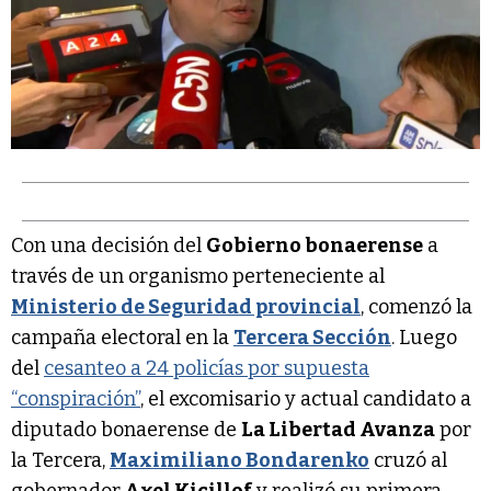
Con una decisión del
Gobierno bonaerense
a
través de un organismo perteneciente al
Ministerio de Seguridad provincial
, comenzó la
campaña electoral en la
Tercera Sección
. Luego
del
cesanteo a 24 policías por supuesta
“conspiración”
, el excomisario y actual candidato a
diputado bonaerense de
La Libertad Avanza
por
la Tercera,
Maximiliano Bondarenko
cruzó al
gobernador
Axel Kicillof
y realizó su primera