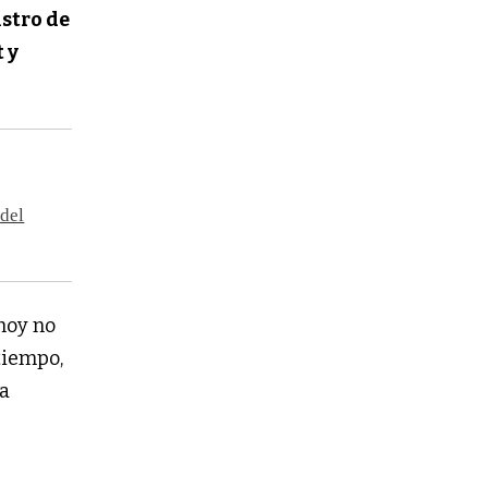
stro de
 y
 del
 hoy no
tiempo,
ra