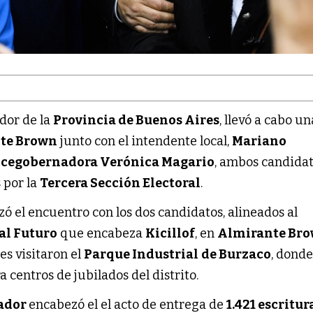
dor de la
Provincia de Buenos Aires
, llevó a cabo un
te Brown
junto con el intendente local,
Mariano
icegobernadora Verónica Magario
, ambos candidat
 por la
Tercera Sección Electoral
.
ó el encuentro con los dos candidatos, alineados al
al Futuro
que encabeza
Kicillof
, en
Almirante Br
s visitaron el
Parque Industrial
de Burzaco
, dond
 centros de jubilados del distrito.
ador
encabezó el el acto de entrega de
1.421 escritur