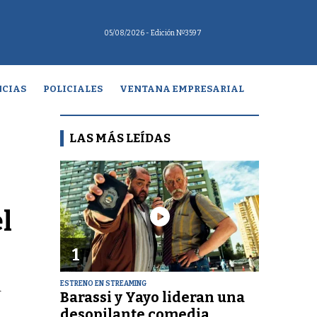
05/08/2026
- Edición Nº3597
CIAS
POLICIALES
VENTANA EMPRESARIAL
LAS MÁS LEÍDAS
l
1
ESTRENO EN STREAMING
a
Barassi y Yayo lideran una
desopilante comedia