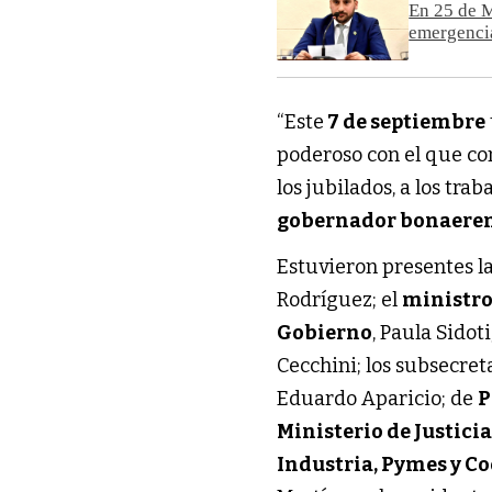
En 25 de M
emergenci
“Este
7 de septiembre
poderoso con el que con
los jubilados, a los tra
gobernador bonaere
Estuvieron presentes l
Rodríguez; el
ministro
Gobierno
, Paula Sidoti
Cecchini; los subsecret
Eduardo Aparicio; de
P
Ministerio de Justic
Industria, Pymes y C