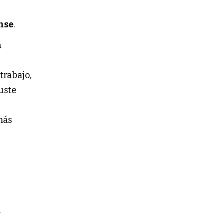
nse
.
a
trabajo,
juste
más
a
e