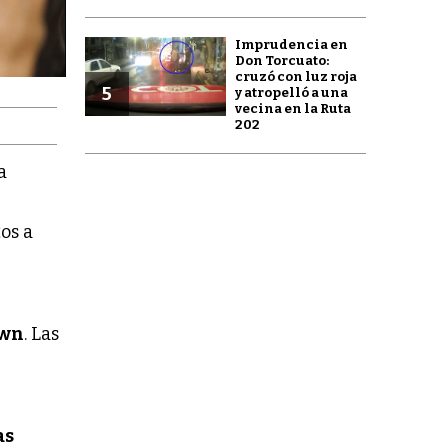
Imprudencia en
Don Torcuato:
cruzó con luz roja
5
y atropelló a una
vecina en la Ruta
202
a
os a
own
. Las
e
as