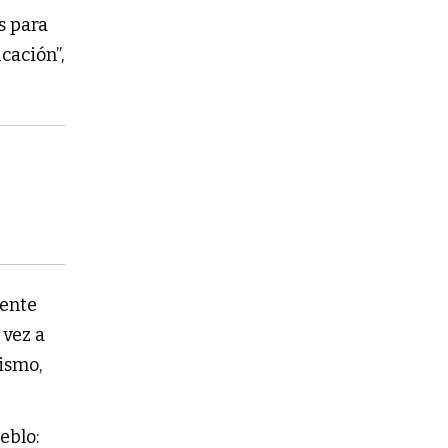
s para
ucación”,
mente
 vez a
ismo,
eblo: