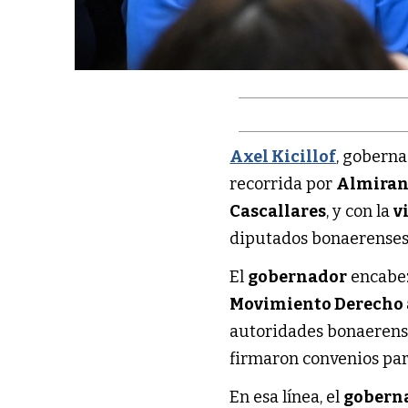
Axel Kicillof
, goberna
recorrida por
Almiran
Cascallares
, y con la
v
diputados bonaerenses
El
gobernador
encabez
Movimiento Derecho 
autoridades bonaerense
firmaron convenios para
En esa línea, el
gobern