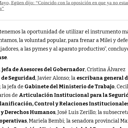
ayo, Egüen dijo: “Coincido con la oposición en que ya no est
a”
tenemos la oportunidad de utilizar el instrumento m
tamos, la voluntad popular, para frenar a Milei y def
bajadores, a las pymes y al aparato productivo”, concluy
nse
.
a
jefa de Asesores del Gobernador
, Cristina Álvarez
 de Seguridad
, Javier Alonso; la
escribana general 
; la jefa de
Gabinete del Ministerio de Trabajo
, Ceci
arios de
Articulación Institucional para la Seguri
lanificación, Control y Relaciones Institucionale
ia y Derechos Humanos
, José Luis Zerillo; la subsecre
ooperativas
, Mariela Bembi; la senadora provincial Ma