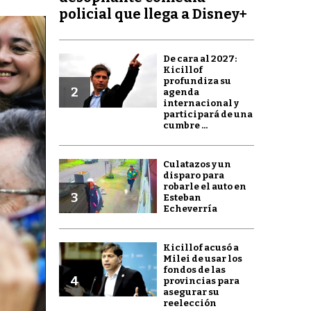
policial que llega a Disney+
De cara al 2027:
Kicillof
profundiza su
2
agenda
internacional y
participará de una
cumbre ...
Culatazos y un
disparo para
robarle el auto en
3
Esteban
Echeverría
Kicillof acusó a
Milei de usar los
fondos de las
4
provincias para
asegurar su
reelección