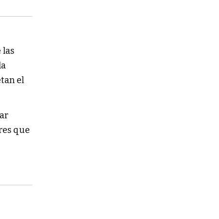
 las
la
tan el
ar
ores que