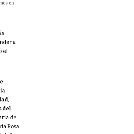
amos en
ás
ender a
ó el
de
lia
dad
,
s del
taria de
ría Rosa