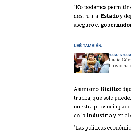
“No podemos permitir q
destruir al
Estado
y de
aseguró el
gobernado
LEÉ TAMBIÉN:
MANO A MAN
Lucía Góm
Provincia 
Asimismo,
Kicillof
dijo
trucha, que solo pueden
nuestra provincia para
en la
industria
y en el
“Las políticas económi