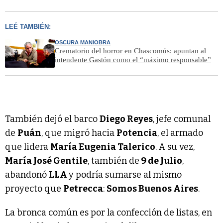
LEÉ TAMBIÉN:
OSCURA MANIOBRA
Crematorio del horror en Chascomús: apuntan al
intendente Gastón como el “máximo responsable”
También dejó el barco
Diego Reyes
, jefe comunal
de
Puán
, que migró hacia
Potencia
, el armado
que lidera
María Eugenia Talerico
. A su vez,
María José Gentile
, también de
9 de Julio
,
abandonó
LLA
y podría sumarse al mismo
proyecto que
Petrecca
:
Somos Buenos Aires
.
La bronca común es por la confección de listas, en