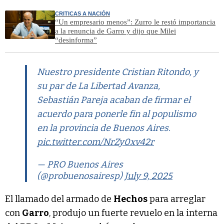
CRITICAS A NACIÓN
“Un empresario menos”: Zurro le restó importancia
a la renuncia de Garro y dijo que Milei
“desinforma”
Nuestro presidente Cristian Ritondo, y
su par de La Libertad Avanza,
Sebastián Pareja acaban de firmar el
acuerdo para ponerle fin al populismo
en la provincia de Buenos Aires.
pic.twitter.com/NrZy0xv42r
— PRO Buenos Aires
(@probuenosairesp)
July 9, 2025
El llamado del armado de
Hechos
para arreglar
con
Garro
, produjo un fuerte revuelo en la interna