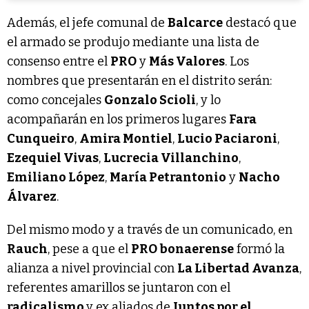
Además, el jefe comunal de
Balcarce
destacó que
el armado se produjo mediante una lista de
consenso entre el
PRO
y
Más Valores
. Los
nombres que presentarán en el distrito serán:
como concejales
Gonzalo Scioli
, y lo
acompañarán en los primeros lugares
Fara
Cunqueiro
,
Amira Montiel
,
Lucio Paciaroni
,
Ezequiel Vivas
,
Lucrecia Villanchino
,
Emiliano López
,
María Petrantonio
y
Nacho
Álvarez
.
Del mismo modo y a través de un comunicado, en
Rauch
, pese a que el
PRO bonaerense
formó la
alianza a nivel provincial con
La Libertad Avanza
,
referentes amarillos se juntaron con el
radicalismo
y ex aliados de
Juntos por el