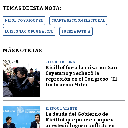
TEMAS DE ESTA NOTA:
HIPÓLITO YRIGOYEN
CUARTA SECCIÓN ELECTORAL
LUIS IGNACIO PUGNALONI
FUERZA PATRIA
MÁS NOTICIAS
CITA RELIGIOSA
Kicillof fue a la misa por San
Cayetano y rechazó la
represión en el Congreso: “El
lío lo armó Milei”
RIESGO LATENTE
La deuda del Gobierno de
Kicillof que pone en jaque a
anestesiólogos: conflicto en