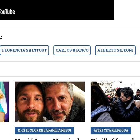
:
FLORENCIA SAINTOUT
CARLOS BIANCO
ALBERTO SILEONI
11:02
| DOLOR EN LA FAMILIA MESSI
AYER
| CITA RELIGIOSA