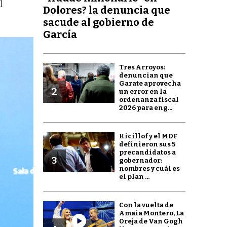
l
Dolores? la denuncia que
sacude al gobierno de
García
Tres Arroyos:
denuncian que
Garate aprovecha
2
un error en la
ordenanza fiscal
2026 para eng...
Kicillof y el MDF
definieron sus 5
precandidatos a
3
gobernador:
nombres y cuál es
el plan ...
Con la vuelta de
Amaia Montero, La
Oreja de Van Gogh