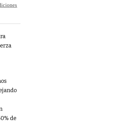
diciones
ara
uerza
mos
dejando
n
 50% de