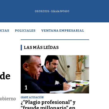
08/08/2026
- Edición Nº3600
CIAS
POLICIALES
VENTANA EMPRESARIAL
LAS MÁS LEÍDAS
 de
1
GRAVE ACUSACIÓN
Gobierno
¿“Plagio profesional” y
“fraude millonario” en