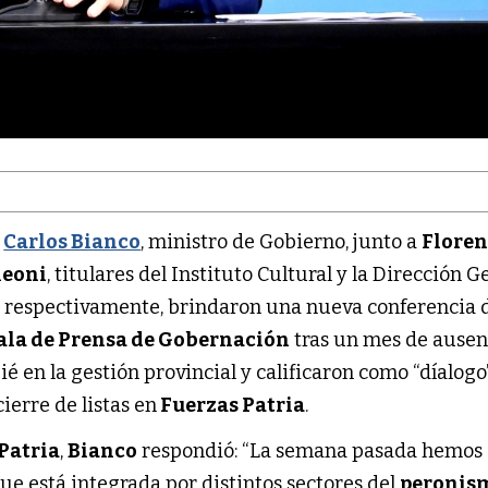
,
Carlos Bianco
, ministro de Gobierno, junto a
Floren
leoni
, titulares del Instituto Cultural y la Dirección G
 respectivamente, brindaron una nueva conferencia 
ala de Prensa de Gobernación
tras un mes de ausenci
ié en la gestión provincial y calificaron como “díalogo
cierre de listas en
Fuerzas Patria
.
Patria
,
Bianco
respondió: “La semana pasada hemos
ue está integrada por distintos sectores del
peronis