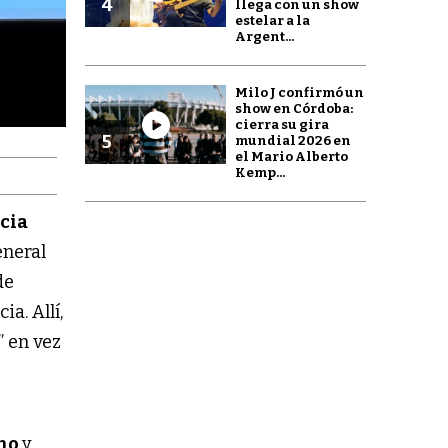
4
llega con un show
estelar a la
Argent...
Milo J confirmó un
show en Córdoba:
cierra su gira
5
mundial 2026 en
el Mario Alberto
Kemp...
cia
eneral
de
a. Allí,
” en vez
mo
y