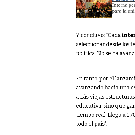
Interna pe
para la un
Y concluyó: “Cada
inte
seleccionar desde los 
política. No se ha avan
En tanto, por el lanzam
avanzando hacia una es
atrás viejas estructuras
educativa, sino que gar
tiempo real. Llega a 1.
todo el país”.