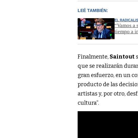
LEÉ TAMBIÉN:
EL RADICAL
“Vamos a s
tiempo a i
Finalmente,
Saintout
s
que se realizarán duran
gran esfuerzo, en un c
producto de las decisio
artistas y, por otro, de
cultura”.