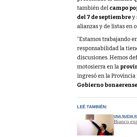
también del
campo po
del 7 de septiembre
y 
alianzas y de listas en 
“Estamos trabajando en l
responsabilidad la tien
discusiones. Hemos def
motosierra en la
provi
ingresó en la Provincia
Gobierno bonaerens
LEÉ TAMBIÉN:
UNA NUEVA 
Bianco exp