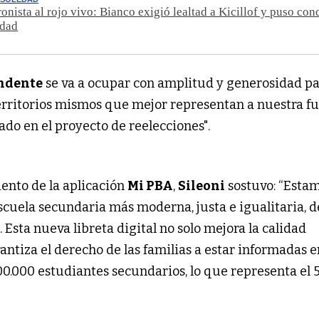
ronista al rojo vivo: Bianco exigió lealtad a Kicillof y puso con
idad
ndente
se va a ocupar con amplitud y generosidad p
territorios mismos que mejor representan a nuestra f
zado en el proyecto de reelecciones".
iento de la aplicación
Mi PBA
,
Sileoni
sostuvo: “Esta
cuela secundaria más moderna, justa e igualitaria, 
. Esta nueva libreta digital no solo mejora la calidad
antiza el derecho de las familias a estar informadas e
700.000 estudiantes secundarios, lo que representa el