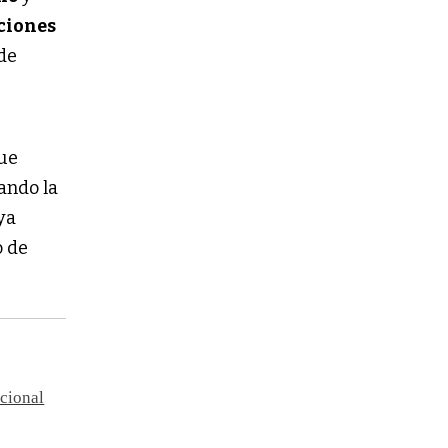
ciones
de
que
ando la
ya
o de
acional