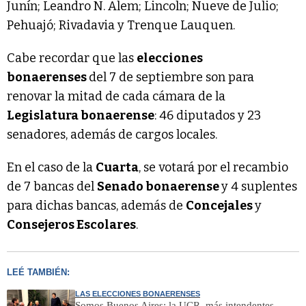
Junín; Leandro N. Alem; Lincoln; Nueve de Julio;
Pehuajó; Rivadavia y Trenque Lauquen.
Cabe recordar que las
elecciones
bonaerenses
del 7 de septiembre son para
renovar la mitad de cada cámara de la
Legislatura bonaerense
: 46 diputados y 23
senadores, además de cargos locales.
En el caso de la
Cuarta
, se votará por el recambio
de 7 bancas del
Senado bonaerense
y 4 suplentes
para dichas bancas, además de
Concejales
y
Consejeros Escolares
.
LEÉ TAMBIÉN:
LAS ELECCIONES BONAERENSES
Somos Buenos Aires: la UCR, más intendentes