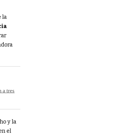
 la
cia
rar
adora
 a tres
ho y la
en el