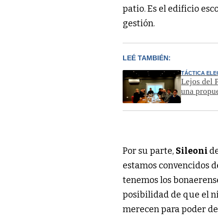
patio. Es el edificio esc
gestión.
LEÉ TAMBIÉN:
TÁCTICA EL
Lejos del 
una propue
Por su parte,
Sileoni
de
estamos convencidos d
tenemos los bonaerense
posibilidad de que el n
merecen para poder de