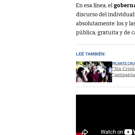
En esa línea, el
gobern
discurso del individua
absolutamente: los y l
pública, gratuita y de c
LEÉ TAMBIÉN:
PICANTE CR
“Sin Crist
“antipatri