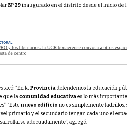
olar
N°29
inaugurado en el distrito desde el inicio de 
ECTORAL
PRO y los libertarios: la UCR bonaerense convoca a otros espac
sta de centro
stacó: “En la
Provincia
defendemos la educación púb
e que la
comunidad educativa
es lo más important
s”. “Este
nuevo edificio
no es simplemente ladrillos, 
ivel primario y el secundario tengan cada uno el esp
sarrollarse adecuadamente”, agregó.