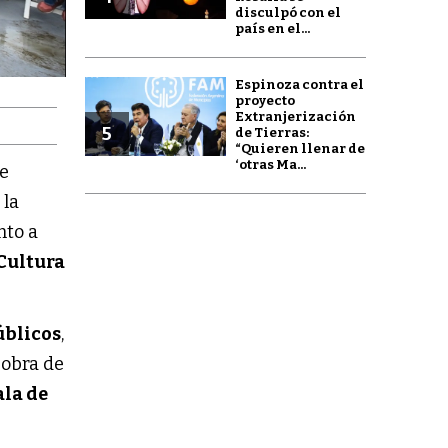
disculpó con el
país en el...
Espinoza contra el
proyecto
Extranjerización
5
de Tierras:
“Quieren llenar de
‘otras Ma...
te
 la
nto a
Cultura
úblicos
,
a obra de
ala de