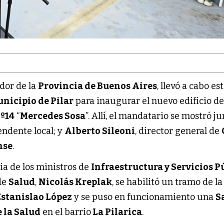
dor de la
Provincia de Buenos Aires
, llevó a cabo es
nicipio de Pilar
para inaugurar el nuevo edificio de
º14
“
Mercedes Sosa
”. Allí, el mandatario se mostró ju
tendente local; y
Alberto Sileoni
, director general de
nse
.
ia de los ministros de
Infraestructura y Servicios P
 de
Salud
,
Nicolás Kreplak
, se habilitó un tramo de l
stanislao López
y se puso en funcionamiento una
S
 la Salud
en el barrio
La Pilarica
.