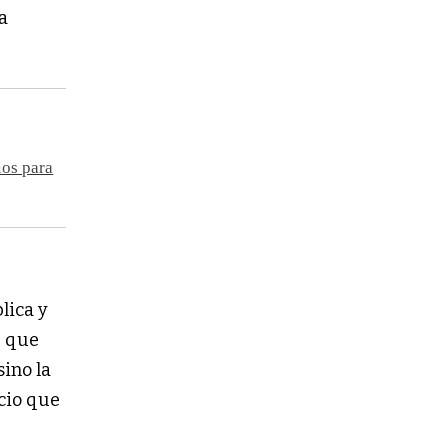
la
ios para
lica y
e que
sino la
acio que