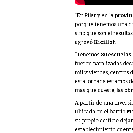
“En Pilar y en la
provin
porque tenemos una co
sino que son el resulta
agregó
Kicillof
.
“Tenemos
80 escuelas
fueron paralizadas de
mil viviendas, centros 
esta jornada estamos 
más que cueste, las obr
A partir de una inversi
ubicada en el barrio
M
su propio edificio deja
establecimiento cuenta