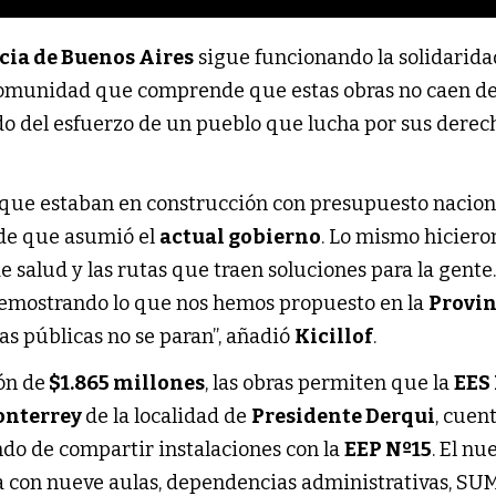
cia de Buenos Aires
sigue funcionando la solidarida
munidad que comprende que estas obras no caen del 
do del esfuerzo de un pueblo que lucha por sus derech
que estaban en construcción con presupuesto nacion
sde que asumió el
actual gobierno
. Lo mismo hiciero
de salud y las rutas que traen soluciones para la gente
demostrando lo que nos hemos propuesto en la
Provin
as públicas no se paran”, añadió
Kicillof
.
ón de
$1.865 millones
, las obras permiten que la
EES
onterrey
de la localidad de
Presidente Derqui
, cuen
ndo de compartir instalaciones con la
EEP Nº15
. El nu
 con nueve aulas, dependencias administrativas, SU