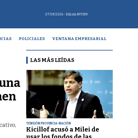
07/08/2026
- Edición Nº3599
CIAS
POLICIALES
VENTANA EMPRESARIAL
LAS MÁS LEÍDAS
 una
aen
1
TENSIÓN PROVINCIA-NACIÓN
cativo,
Kicillof acusó a Milei de
usar los fondos de las