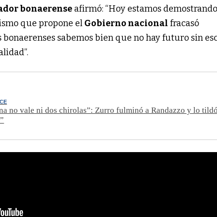
ador bonaerense
afirmó: “Hoy estamos demostrando
lismo que propone el
Gobierno nacional
fracasó
as bonaerenses sabemos bien que no hay futuro sin es
alidad”.
UCE
ina no vale ni dos chirolas”: Zurro fulminó a Randazzo y lo tild
a”