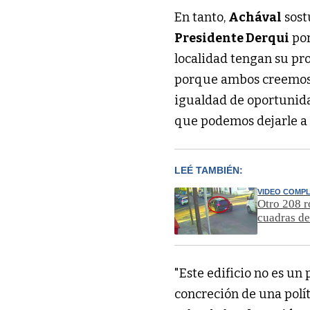
En tanto,
Achával
sost
Presidente Derqui
por
localidad tengan su pro
porque ambos creemos 
igualdad de oportunid
que podemos dejarle a
LEÉ TAMBIÉN:
VIDEO COMP
Otro 208 r
cuadras de
"Este edificio no es un
concreción de una polí