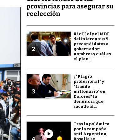
provincias para asegurar su
reelección
Kicillof y el MDF
definieron sus 5
precandidatos a
2
gobernador:
nombres y cuál es
el plan ...
¿“Plagio
profesional” y
“fraude
3
millonario” en
Dolores? la
denuncia que
sacude al...
Tras la polémica
por la campaña
anti Argentina,
4
Rosalía se