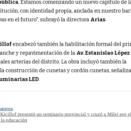
pública
. Estamos comenzando un nuevo capítulo de l
titución, con identidad propia, anclada en nuestro bar
s en el futuro", subrayó la directora
Arias
.
illof
encabezó también la habilitación formal del pr
sanche y repavimentación de la
Av. Estanislao López
pales arterias del distrito. La obra incluyó también la
la construcción de cunetas y cordón cunetas, señaliz
luminarias LED
.
UESTOS
Kicillof presentó un seminario provincial y cruzó a Milei por e
 la educación