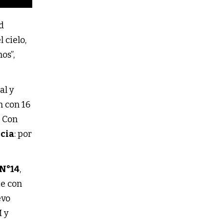
d
cielo,
os”,
al y
n con 16
. Con
cia
: por
 N°14
,
te con
evo
M y