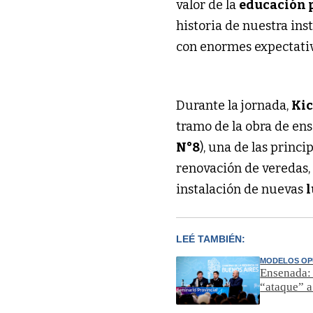
valor de la
educación 
historia de nuestra ins
con enormes expectativa
Durante la jornada,
Kic
tramo de la obra de en
N°8
), una de las princi
renovación de veredas, 
instalación de nuevas
LEÉ TAMBIÉN:
MODELOS OP
Ensenada: 
“ataque” a