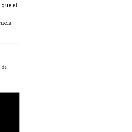
 que el
cuela
ó de