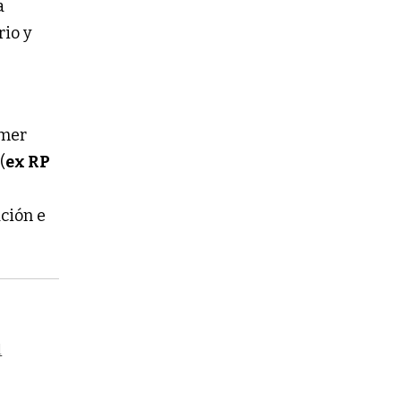
a
rio y
imer
(
ex RP
ación e
l