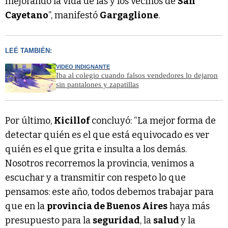
mejorando la vida de las y los vecinos de
San
Cayetano
”, manifestó
Gargaglione
.
LEÉ TAMBIÉN:
VIDEO INDIGNANTE
Iba al colegio cuando falsos vendedores lo dejaron
sin pantalones y zapatillas
Por último,
Kicillof
concluyó: “La mejor forma de
detectar quién es el que está equivocado es ver
quién es el que grita e insulta a los demás.
Nosotros recorremos la provincia, venimos a
escuchar y a transmitir con respeto lo que
pensamos: este año, todos debemos trabajar para
que en la
provincia de Buenos Aires
haya más
presupuesto para la
seguridad
, la
salud
y la