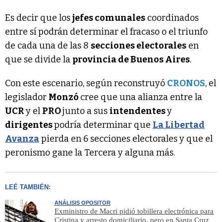
Es decir que los
jefes comunales
coordinados
entre sí podrán determinar el fracaso o el triunfo
de cada una de las 8
secciones electorales
en
que se divide la
provincia de Buenos Aires
.
Con este escenario, según reconstruyó
CRONOS
, el
legislador
Monzó
cree que una alianza entre la
UCR
y el
PRO
junto a sus
intendentes
y
dirigentes
podría determinar que
La Libertad
Avanza
pierda en 6 secciones electorales y que el
peronismo gane la Tercera y alguna más.
LEÉ TAMBIÉN:
ANÁLISIS OPOSITOR
Exministro de Macri pidió tobillera electrónica para
Cristina y arresto domiciliario, pero en Santa Cruz