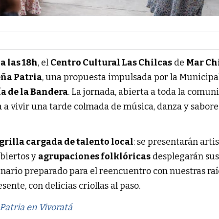
 a las 18h
, el
Centro Cultural Las Chilcas
de
Mar Ch
ña Patria
, una propuesta impulsada por la Municipa
ía de la Bandera
. La jornada, abierta a toda la comun
ta a vivir una tarde colmada de música, danza y sabore
grilla cargada de talento local
: se presentarán arti
abiertos y
agrupaciones folklóricas
desplegarán su
nario preparado para el reencuentro con nuestras raíc
ente, con delicias criollas al paso.
Patria en Vivoratá