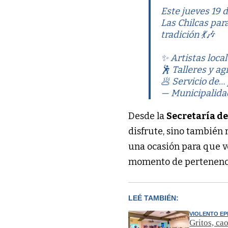
Este jueves 19 d
Las Chilcas para
tradición 💃🎶
✨ Artistas loca
🕺 Talleres y a
🥟 Servicio de…
— Municipalida
Desde la
Secretaría d
disfrute, sino también 
una ocasión para que v
momento de pertenenc
LEÉ TAMBIÉN:
VIOLENTO EP
Gritos, ca