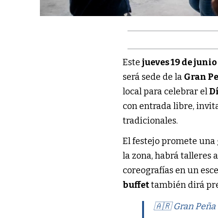
Este
jueves 19 de junio
será sede de la
Gran Pe
local para celebrar el
D
con entrada libre, invi
tradicionales.
El festejo promete una
la zona, habrá talleres 
coreografías en un esce
buffet
también dirá pres
🇦🇷 Gran Peña 