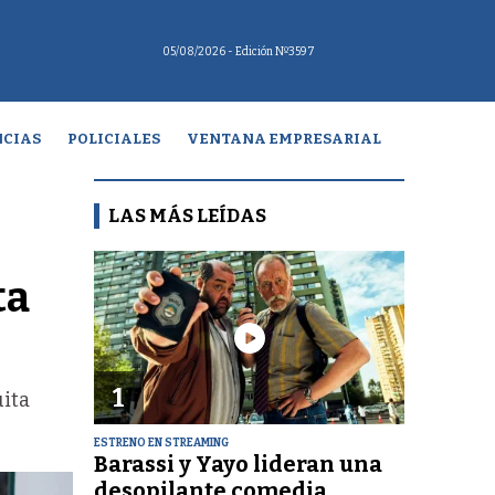
05/08/2026
- Edición Nº3597
CIAS
POLICIALES
VENTANA EMPRESARIAL
LAS MÁS LEÍDAS
ta
1
uita
ESTRENO EN STREAMING
Barassi y Yayo lideran una
desopilante comedia