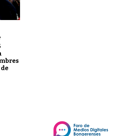
F
5
a
ombres
n de