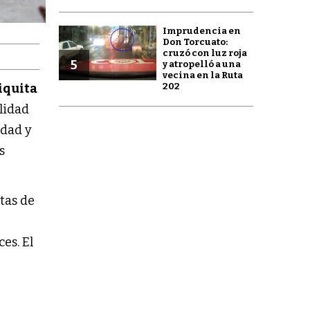
Imprudencia en
Don Torcuato:
cruzó con luz roja
5
y atropelló a una
vecina en la Ruta
202
iquita
lidad
idad y
s
stas de
s
es. El