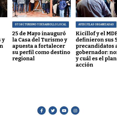
07:58
| TURISMO Y DESARROLLO LOCAL
AYER
| FILAS ORGANIZADAS
25 de Mayo inauguró
Kicillof y el MD
 y
la Casa del Turismo y
definieron sus 
on
apuesta a fortalecer
precandidatos 
su perfil como destino
gobernador: n
regional
y cuál es el pla
acción