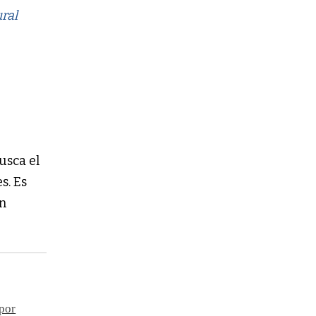
ural
usca el
s. Es
un
 por