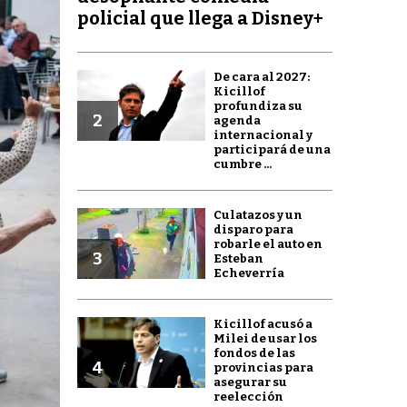
policial que llega a Disney+
De cara al 2027:
Kicillof
profundiza su
2
agenda
internacional y
participará de una
cumbre ...
Culatazos y un
disparo para
robarle el auto en
3
Esteban
Echeverría
Kicillof acusó a
Milei de usar los
fondos de las
4
provincias para
asegurar su
reelección