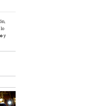
ón,
 lo
ro
y