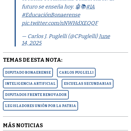
futuro se enseña hoy. 🤖📚
#IA
#EducaciónBonaerense
pic.twitter.com/nNWHdXEQQF
— Carlos J. Puglelli (@CPuglelli)
June
14, 2025
TEMAS DE ESTA NOTA:
DIPUTADO BONAERENSE
CARLOS PUGLELLI
INTELIGENCIA ARTIFICIAL
ESCUELAS SECUNDARIAS
DIPUTADOS FRENTE RENOVADOR
LEGISLADORES UNIÓN POR LA PATRIA
MÁS NOTICIAS