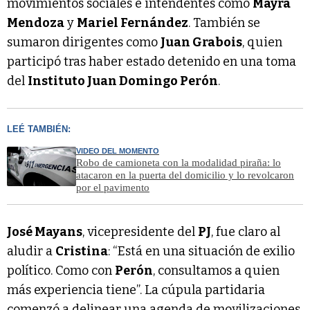
movimientos sociales e intendentes como
Mayra
Mendoza
y
Mariel Fernández
. También se
sumaron dirigentes como
Juan Grabois
, quien
participó tras haber estado detenido en una toma
del
Instituto Juan Domingo Perón
.
LEÉ TAMBIÉN:
VIDEO DEL MOMENTO
Robo de camioneta con la modalidad piraña: lo
atacaron en la puerta del domicilio y lo revolcaron
por el pavimento
José Mayans
, vicepresidente del
PJ
, fue claro al
aludir a
Cristina
: “Está en una situación de exilio
político. Como con
Perón
, consultamos a quien
más experiencia tiene”. La cúpula partidaria
comenzó a delinear una agenda de movilizaciones