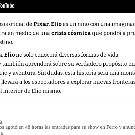
sis oficial de
Pixar
,
Elio
es un niño con una imagina
ntra en medio de una
crisis cósmica
que pondrá a pr
stino.
a
,
Elio
no solo conocerá diversas formas de vida
ue también aprenderá sobre su verdadero propósito e
rio y aventura. Sin dudas, esta historia será una mon
levará a los espectadores a explorar nuevas frontera
l interior de Elio mismo.
TO
s agotó en 48 horas las entradas para su show en Ferro y anun
ha