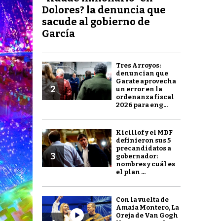
Dolores? la denuncia que
sacude al gobierno de
García
Tres Arroyos:
denuncian que
Garate aprovecha
2
un error en la
ordenanza fiscal
2026 para eng...
Kicillof y el MDF
definieron sus 5
precandidatos a
3
gobernador:
nombres y cuál es
el plan ...
Con la vuelta de
Amaia Montero, La
Oreja de Van Gogh