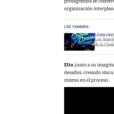
protagonista se conver
organización interplane
LEÉ TAMBIÉN:
A PURA FIES
Los Ángele
de la Ciud
Elio
, junto a su imagi
desafíos, creando víncu
mismo en el proceso.