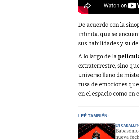
De acuerdo con la sinop
infinita, que se encue
sus habilidades y su de
A lo largo de la
películ
extraterrestre, sino q
universo lleno de miste
rusa de emociones que l
en el espacio como en e
LEÉ TAMBIÉN:
EN CABALLI
Babasónico
nueva fec