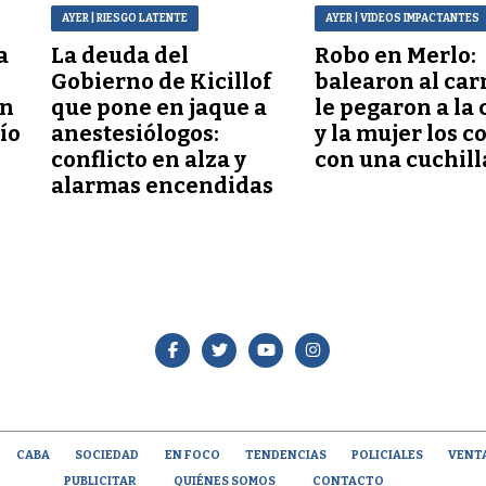
AYER
| RIESGO LATENTE
AYER
| VIDEOS IMPACTANTES
a
La deuda del
Robo en Merlo:
Gobierno de Kicillof
balearon al car
ón
que pone en jaque a
le pegaron a la 
lío
anestesiólogos:
y la mujer los c
conflicto en alza y
con una cuchill
alarmas encendidas
CABA
SOCIEDAD
EN FOCO
TENDENCIAS
POLICIALES
VENT
PUBLICITAR
QUIÉNES SOMOS
CONTACTO