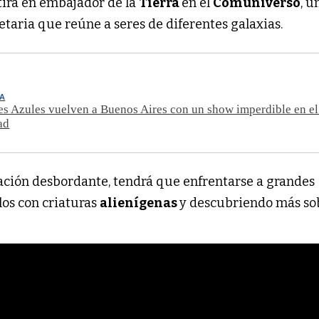
tirá en embajador de la
Tierra
en el
Comuniverso
, u
taria que reúne a seres de diferentes galaxias.
TA
s Azules vuelven a Buenos Aires con un show imperdible en el
ad
nación desbordante, tendrá que enfrentarse a grandes
los con criaturas
alienígenas
y descubriendo más sob