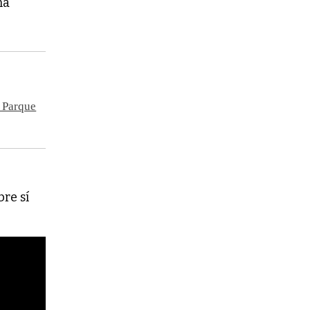
na
 Parque
re sí