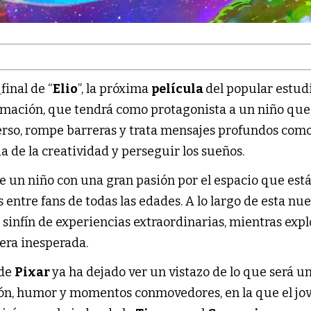
r
final de “
Elio
”, la próxima
película
del popular estud
mación, que tendrá como protagonista a un niño que 
verso, rompe barreras y trata mensajes profundos como
ia de la creatividad y perseguir los sueños.
 de un niño con una gran pasión por el espacio que est
entre fans de todas las edades. A lo largo de esta nu
 sinfín de experiencias extraordinarias, mientras expl
ra inesperada.
 de
Pixar
ya ha dejado ver un vistazo de lo que será u
ión, humor y momentos conmovedores, en la que el jo