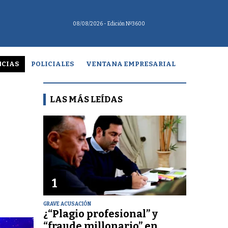
08/08/2026
- Edición Nº3600
CIAS
POLICIALES
VENTANA EMPRESARIAL
LAS MÁS LEÍDAS
1
GRAVE ACUSACIÓN
¿“Plagio profesional” y
“fraude millonario” en