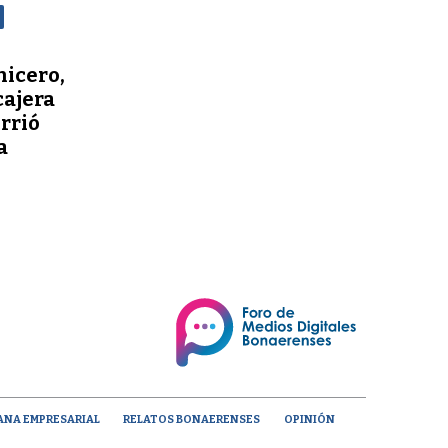
nicero,
cajera
orrió
a
ANA EMPRESARIAL
RELATOS BONAERENSES
OPINIÓN