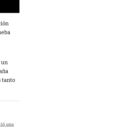
ción
ueba
n un
taña
s tanto
ció una