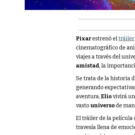
Pixar
estrenó el
tráile
cinematográfico de ani
viajes a través del uni
amistad
, la importanc
Se trata de la historia
generando expectativas 
aventura,
Elio
vivirá un
vasto
universo
de mane
El tráiler de la película
travesía llena de emoc