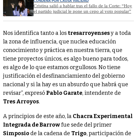
CONDENA POR CAUSA VIALIDAD
Cristina salió a hablar tras el fallo de la Corte: “Hoy
el partido judicial le pone un cepo al voto popular”
Nos identifica tanto a los
tresarroyenses
y a toda
la zona de influencia, que nuclea educación
conocimiento y práctica en nuestra tierra, que
tiene proyectos únicos, es algo bueno para todos,
es algo de lo que estamos orgullosos. No tiene
justificación el desfinanciamiento del gobierno
nacional y si la hay es un absurdo que habrá que
revisar”, expresó
Pablo Garate
, intendente de
Tres Arroyos
.
A principios de este año, la
Chacra Experimental
Integrada de Barrow
fue sede del primer
Simposio
de la cadena de
Trigo
, participación de