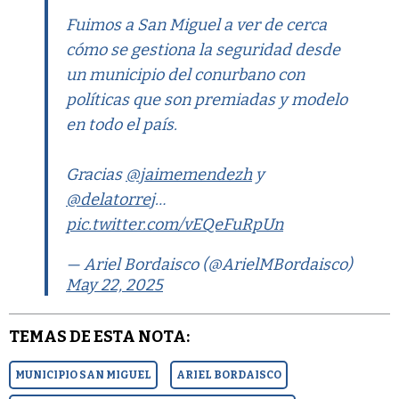
Fuimos a San Miguel a ver de cerca
cómo se gestiona la seguridad desde
un municipio del conurbano con
políticas que son premiadas y modelo
en todo el país.
Gracias
@jaimemendezh
y
@delatorrej
…
pic.twitter.com/vEQeFuRpUn
— Ariel Bordaisco (@ArielMBordaisco)
May 22, 2025
TEMAS DE ESTA NOTA:
MUNICIPIO SAN MIGUEL
ARIEL BORDAISCO