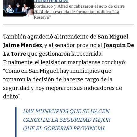
CENTRO EDUCATIVO
Bordaisco y Abad encabezaron el acto de cierre
2024 de la escuela de formación política “La
Reserva”
También agradeció al intendente de
San Miguel
,
Jaime Mendez
, y al senador provincial
Joaquin De
La Torre
que gestionaron la recorrida.
Finalmente, el legislador marplatense concluyó:
“Como en San Miguel, hay municipios que
tomaron la decisión de hacerse cargo de la
seguridad y hoy mejoraron sus indicadores de
delito”.
HAY MUNICIPIOS QUE SE HACEN
CARGO DE LA SEGURIDAD MEJOR
QUE EL GOBIERNO PROVINCIAL