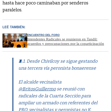
hasta hace poco caminaban por senderos
paralelos.
LEÉ TAMBIÉN:
ENCUENTRO DEL FORO
Intendentes Radicales se reunieron en Tandil:
acuerdos y preocupaciones por la coparticipación
🧵1. Desde Chivilcoy se sigue gestando
una tercera vía peronista bonaerense
El alcalde vecinalista
@BritosGuillermo
se reunió con
radicales de la Cuarta Sección para
ampliar un armado con referentes del
PRO, vecinalistas y peronistas no K.