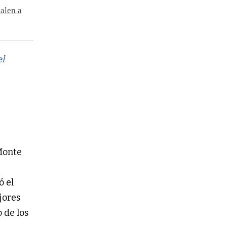
salen a
el
 Monte
ó el
jores
o de los