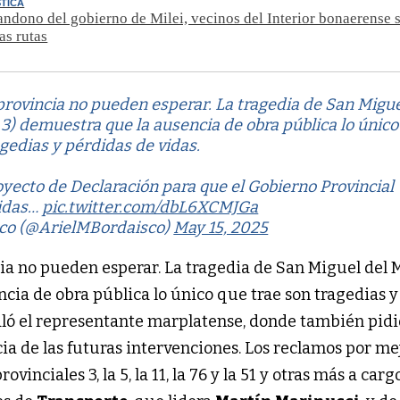
TICA
andono del gobierno de Milei, vecinos del Interior bonaerense 
as rutas
 provincia no pueden esperar. La tragedia de San Migu
3) demuestra que la ausencia de obra pública lo único
agedias y pérdidas de vidas.
yecto de Declaración para que el Gobierno Provincial
didas…
pic.twitter.com/dbL6XCMJGa
sco (@ArielMBordaisco)
May 15, 2025
cia no pueden esperar. La tragedia de San Miguel del
cia de obra pública lo único que trae son tragedias y
aló el representante marplatense, donde también pidi
cia de las futuras intervenciones. Los reclamos por me
inciales 3, la 5, la 11, la 76 y la 51 y otras más a carg