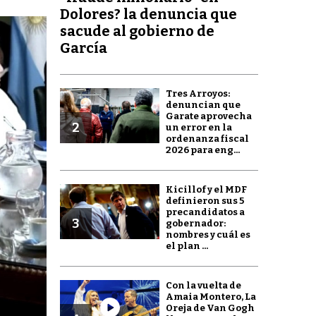
Dolores? la denuncia que
sacude al gobierno de
García
Tres Arroyos:
denuncian que
Garate aprovecha
2
un error en la
ordenanza fiscal
2026 para eng...
Kicillof y el MDF
definieron sus 5
precandidatos a
3
gobernador:
nombres y cuál es
el plan ...
Con la vuelta de
Amaia Montero, La
Oreja de Van Gogh