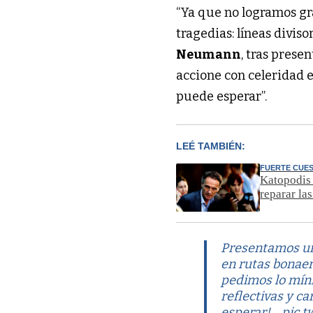
“Ya que no logramos gr
tragedias: líneas diviso
Neumann
, tras prese
accione con celeridad e
puede esperar”.
LEÉ TAMBIÉN:
FUERTE CUE
Katopodis 
reparar las
Presentamos un 
en rutas bonaer
pedimos lo míni
reflectivas y c
esperar!…
pic.