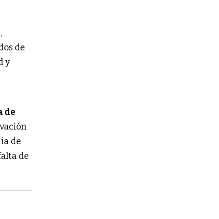
o
,
dos de
d y
a de
tivación
dia de
falta de