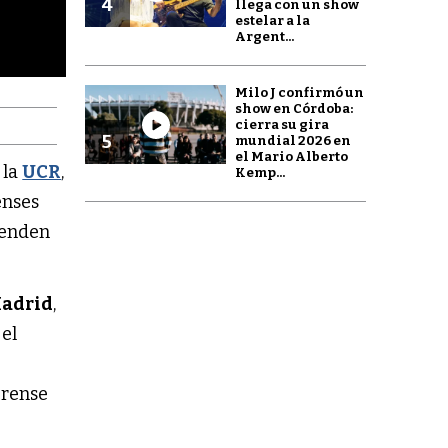
4
llega con un show
estelar a la
Argent...
Milo J confirmó un
show en Córdoba:
cierra su gira
5
mundial 2026 en
el Mario Alberto
 la
UCR
,
Kemp...
enses
renden
Madrid
,
 el
erense