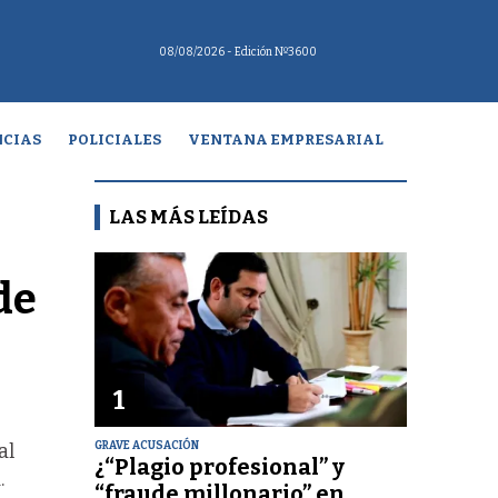
08/08/2026
- Edición Nº3600
CIAS
POLICIALES
VENTANA EMPRESARIAL
LAS MÁS LEÍDAS
de
1
GRAVE ACUSACIÓN
al
¿“Plagio profesional” y
.
“fraude millonario” en