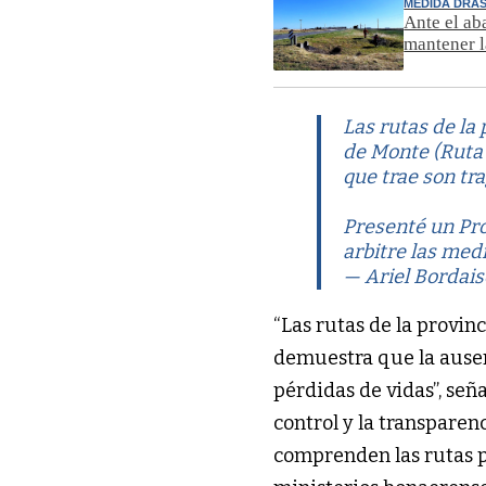
MEDIDA DRÁS
Ante el ab
mantener l
Las rutas de la
de Monte (Ruta 
que trae son tr
Presenté un Pro
arbitre las me
— Ariel Bordai
“Las rutas de la provin
demuestra que la ausen
pérdidas de vidas”, señ
control y la transparen
comprenden las rutas prov