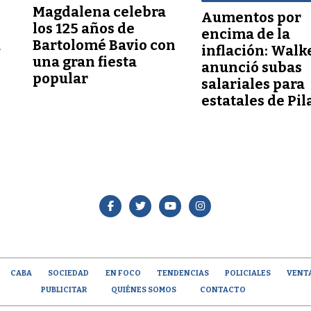
Magdalena celebra
Aumentos por
los 125 años de
encima de la
a
Bartolomé Bavio con
inflación: Walk
una gran fiesta
anunció subas
popular
salariales para
estatales de Pil
CABA
SOCIEDAD
EN FOCO
TENDENCIAS
POLICIALES
VENT
PUBLICITAR
QUIÉNES SOMOS
CONTACTO