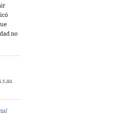
ir
dicó
que
idad no
s y no
ial