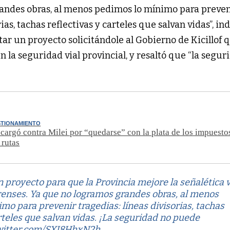
andes obras, al menos pedimos lo mínimo para preven
rias, tachas reflectivas y carteles que salvan vidas”, in
ntar un proyecto solicitándole al Gobierno de Kicillof 
n la seguridad vial provincial, y resaltó que “la segur
STIONAMIENTO
cargó contra Milei por “quedarse” con la plata de los impuesto
 rutas
proyecto para que la Provincia mejore la señalética v
enses. Ya que no logramos grandes obras, al menos
mo para prevenir tragedias: líneas divisorias, tachas
arteles que salvan vidas. ¡La seguridad no puede
twitter.com/SXI8HhxN2h