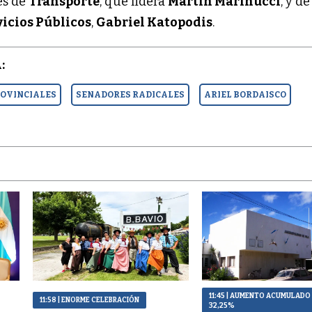
es de
Transporte
, que lidera
Martín Marinucci
, y de
vicios Públicos
,
Gabriel Katopodis
.
:
ROVINCIALES
SENADORES RADICALES
ARIEL BORDAISCO
11:45
| AUMENTO ACUMULADO
11:58
| ENORME CELEBRACIÓN
32,25%