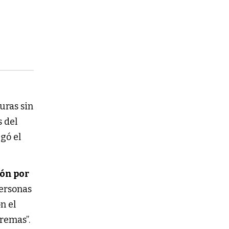
uras sin
 del
gó el
ón por
ersonas
n el
tremas”.