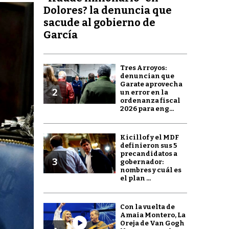
Dolores? la denuncia que
sacude al gobierno de
García
Tres Arroyos:
denuncian que
Garate aprovecha
2
un error en la
ordenanza fiscal
2026 para eng...
Kicillof y el MDF
definieron sus 5
precandidatos a
3
gobernador:
nombres y cuál es
el plan ...
Con la vuelta de
Amaia Montero, La
Oreja de Van Gogh