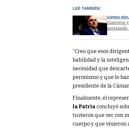
LEÉ TAMBIÉN:
ÁSPERA RÉPL
Guerrera y
apretando
“Creo que esos dirigen
habilidad y la intelige
necesidad que descarte
peronismo y que lo ha
presidente de la Cáma
Finalmente, el represen
la Patria
concluyó sobr
tuvieron que ver con m
cuerpo y que vinieron a