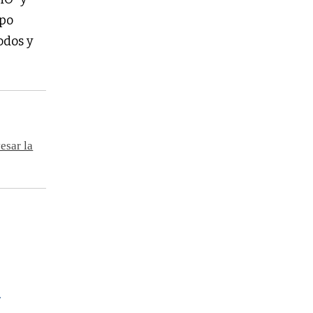
mpo
odos y
esar la
.