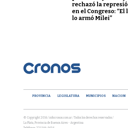
rechazó la represi
en el Congreso: “El 
lo armó Milei”
PROVINCIA
LEGISLATURA
MUNICIPIOS
NACION
© Copyright 2016 / infocronos.com.ar / Todos los derechos reservados /
La Plata, Provincia de Buenos Aires - Argentina