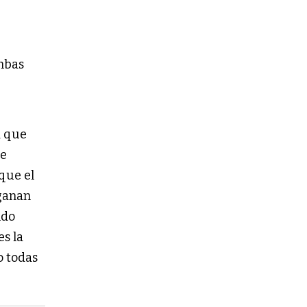
ambas
a que
se
que el
 ganan
ndo
s la
o todas