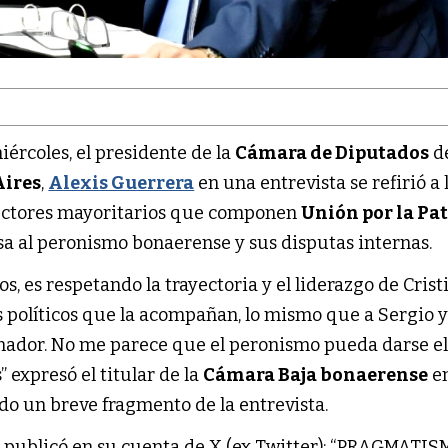
ércoles, el presidente de la
Cámara de Diputados
de
Aires
,
Alexis Guerrera
en una entrevista se refirió a 
sectores mayoritarios que componen
Unión por la Pat
esa al peronismo bonaerense y sus disputas internas.
s, es respetando la trayectoria y el liderazgo de Cristi
s políticos que la acompañan, lo mismo que a Sergio y
nador. No me parece que el peronismo pueda darse el
 expresó el titular de la
Cámara Baja bonaerense
en
ndo un breve fragmento de la entrevista.
a
publicó en su cuenta de X (ex Twitter): “PRAGMATIS