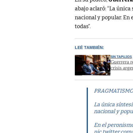
abajo aclaró: “La única
nacional y popular. En
todas”.
LEÉ TAMBIÉN:
SIN TAPUJOS
Guerrera r
crisis arge
PRAGMATISMO
La única síntes
nacional y popu
En el peronismo
pic.twitter.co