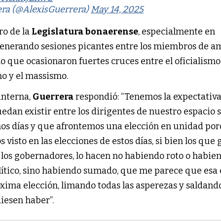
era (@AlexisGuerrera)
May 14, 2025
ro de la
Legislatura bonaerense
, especialmente en
 generando sesiones picantes entre los miembros de 
lo que ocasionaron fuertes cruces entre el oficialismo
smo y el massismo.
 interna,
Guerrera
respondió: “Tenemos la expectativ
edan existir entre los dirigentes de nuestro espacio 
os días y que afrontemos una elección en unidad por
 visto en las elecciones de estos días, si bien los que
 los gobernadores, lo hacen no habiendo roto o habie
lítico, sino habiendo sumado, que me parece que esa e
óxima elección, limando todas las asperezas y saldand
iesen haber”.