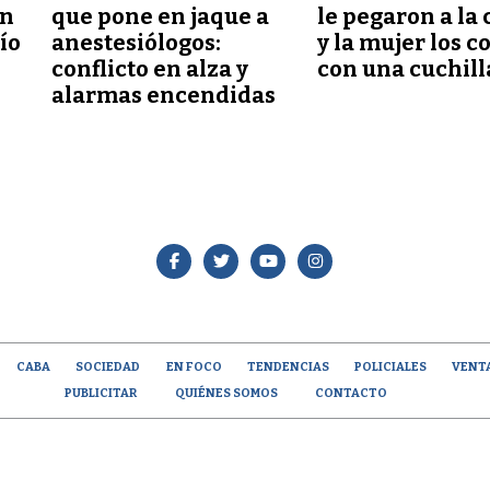
ón
que pone en jaque a
le pegaron a la 
lío
anestesiólogos:
y la mujer los c
conflicto en alza y
con una cuchill
alarmas encendidas
CABA
SOCIEDAD
EN FOCO
TENDENCIAS
POLICIALES
VENT
PUBLICITAR
QUIÉNES SOMOS
CONTACTO