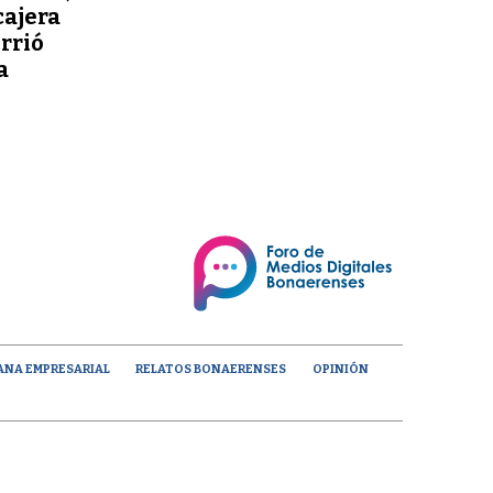
cajera
orrió
a
ANA EMPRESARIAL
RELATOS BONAERENSES
OPINIÓN