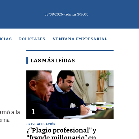
08/08/2026
- Edición Nº3600
CIAS
POLICIALES
VENTANA EMPRESARIAL
LAS MÁS LEÍDAS
1
amó a la
erna
GRAVE ACUSACIÓN
¿“Plagio profesional” y
“fraude millonario” en