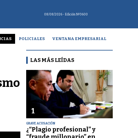
08/08/2026
- Edición Nº3600
CIAS
POLICIALES
VENTANA EMPRESARIAL
LAS MÁS LEÍDAS
ismo
1
GRAVE ACUSACIÓN
¿“Plagio profesional” y
“fraude millonario” en