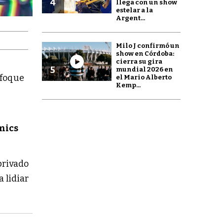
4
llega con un show
estelar a la
Argent...
Milo J confirmó un
show en Córdoba:
cierra su gira
5
mundial 2026 en
nfoque
el Mario Alberto
Kemp...
mics
 privado
a lidiar