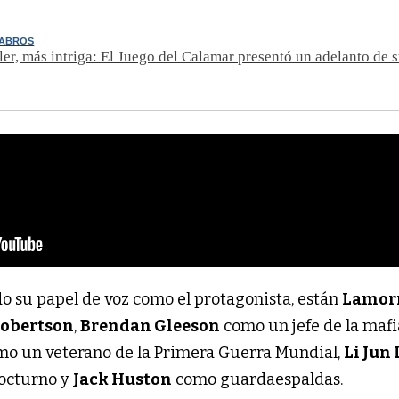
CABROS
ler, más intriga: El Juego del Calamar presentó un adelanto de s
o su papel de voz como el protagonista, están
Lamor
Robertson
,
Brendan Gleeson
como un jefe de la mafi
o un veterano de la Primera Guerra Mundial,
Li Jun 
nocturno y
Jack Huston
como guardaespaldas.