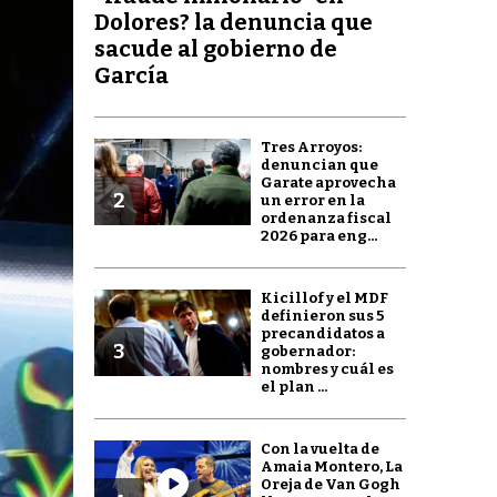
Dolores? la denuncia que
sacude al gobierno de
García
Tres Arroyos:
denuncian que
Garate aprovecha
2
un error en la
ordenanza fiscal
2026 para eng...
Kicillof y el MDF
definieron sus 5
precandidatos a
3
gobernador:
nombres y cuál es
el plan ...
Con la vuelta de
Amaia Montero, La
Oreja de Van Gogh