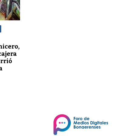
nicero,
cajera
orrió
a