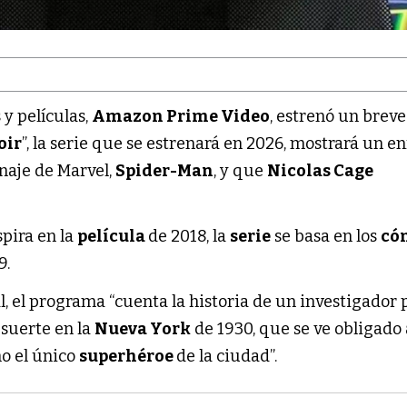
 y películas,
Amazon Prime Video
, estrenó un breve
oir
”, la serie que se estrenará en 2026, mostrará un e
onaje de Marvel,
Spider-Man
, y que
Nicolas Cage
spira en la
película
de 2018, la
serie
se basa en los
có
9.
al, el programa “cuenta la historia de un investigador
 suerte en la
Nueva York
de 1930, que se ve obligado 
o el único
superhéroe
de la ciudad”.