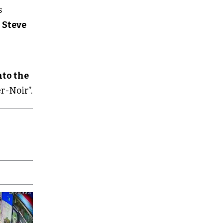
s
y
Steve
nto the
r-Noir”.