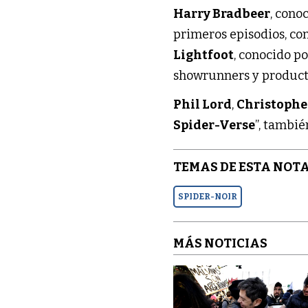
Harry Bradbeer
, cono
primeros episodios, co
Lightfoot
, conocido p
showrunners y producto
Phil Lord
,
Christophe
Spider-Verse
”, tambié
TEMAS DE ESTA NOTA
SPIDER-NOIR
MÁS NOTICIAS