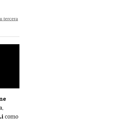
u tercera
ne
a,
Li
como