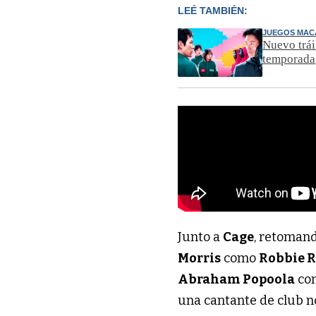
LEÉ TAMBIÉN:
JUEGOS MA
Nuevo trái
temporada
Junto a
Cage
, retomand
Morris
como
Robbie 
Abraham Popoola
com
una cantante de club 