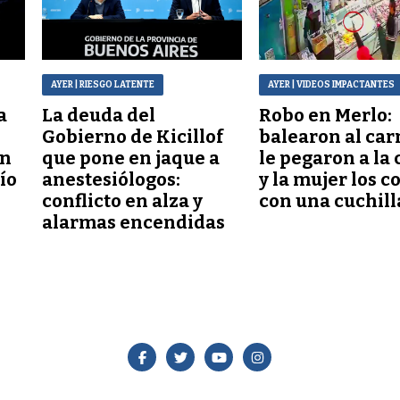
AYER
| RIESGO LATENTE
AYER
| VIDEOS IMPACTANTES
a
La deuda del
Robo en Merlo:
Gobierno de Kicillof
balearon al car
ón
que pone en jaque a
le pegaron a la 
lío
anestesiólogos:
y la mujer los c
conflicto en alza y
con una cuchill
alarmas encendidas