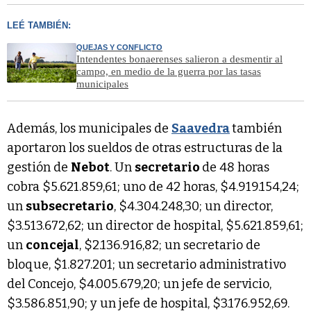
LEÉ TAMBIÉN:
QUEJAS Y CONFLICTO
Intendentes bonaerenses salieron a desmentir al
campo, en medio de la guerra por las tasas
municipales
Además, los municipales de
Saavedra
también
aportaron los sueldos de otras estructuras de la
gestión de
Nebot
. Un
secretario
de 48 horas
cobra $5.621.859,61; uno de 42 horas, $4.919.154,24;
un
subsecretario
, $4.304.248,30; un director,
$3.513.672,62; un director de hospital, $5.621.859,61;
un
concejal
, $2.136.916,82; un secretario de
bloque, $1.827.201; un secretario administrativo
del Concejo, $4.005.679,20; un jefe de servicio,
$3.586.851,90; y un jefe de hospital, $3.176.952,69.