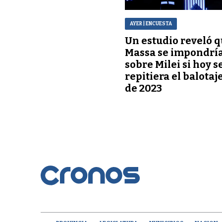
AYER
| ENCUESTA
Un estudio reveló 
Massa se impondrí
sobre Milei si hoy s
repitiera el balotaj
de 2023