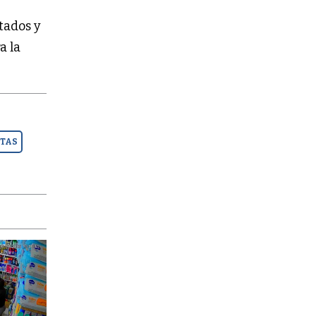
tados y
a la
STAS