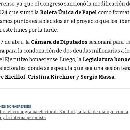
erense, ya que el Congreso sancionó la modificación d
2024 que sumó la
Boleta Única de Papel
como format
ismos puntos establecidos en el proyecto que los liber
 este lunes por la tarde.
7 de abril, la
Cámara de Diputados
sesionará para tr
ra
para la condonación de dos deudas millonarias a lo
el Ejecutivo bonaerense. Luego, la
Legislatura bona
 electorales, donde se especula que sea una sesión te
tre
Kicillof
,
Cristina Kirchner
y
Sergio Massa
.
ONES BONAERENSES
bre el cronograma electoral: Kicillof, la falta de diálogo con la
a y la interna peronista