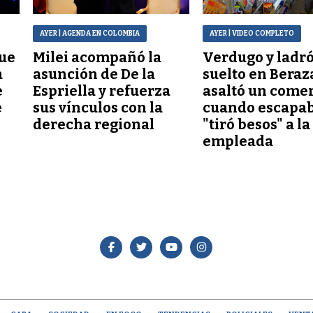
AYER
| AGENDA EN COLOMBIA
AYER
| VIDEO COMPLETO
que
Milei acompañó la
Verdugo y ladr
a
asunción de De la
suelto en Beraz
e
Espriella y refuerza
asaltó un comer
e
sus vínculos con la
cuando escapab
derecha regional
"tiró besos" a la
empleada