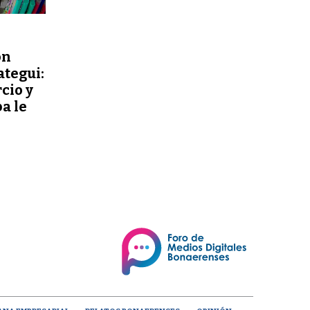
ón
ategui:
cio y
a le