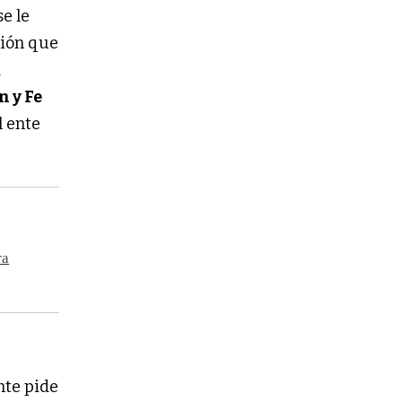
e le
ción que
a
 y Fe
l ente
ra
nte pide