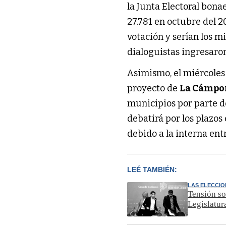
la Junta Electoral bona
27.781 en octubre del 
votación y serían los m
dialoguistas ingresaron
Asimismo, el miércoles 
proyecto de
La Cámpo
municipios por parte d
debatirá por los plazos
debido a la interna en
LEÉ TAMBIÉN:
LAS ELECCI
Tensión so
Legislatur