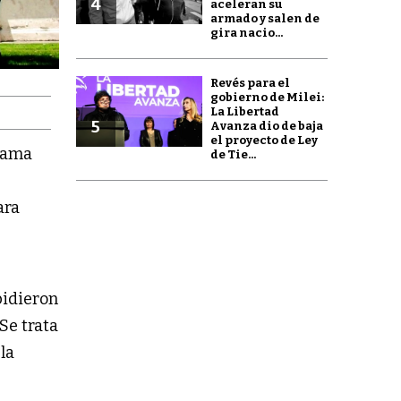
4
aceleran su
armado y salen de
gira nacio...
Revés para el
gobierno de Milei:
La Libertad
5
Avanza dio de baja
el proyecto de Ley
grama
de Tie...
ara
 pidieron
 Se trata
 la