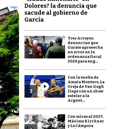
Dolores? la denuncia que
sacude al gobierno de
García
Tres Arroyos:
denuncian que
Garate aprovecha
2
un error en la
ordenanza fiscal
2026 para eng...
Con la vuelta de
Amaia Montero, La
Oreja de Van Gogh
3
llega con un show
estelar a la
Argent...
Con miras al 2027,
Máximo Kirchner
y La Cámpora