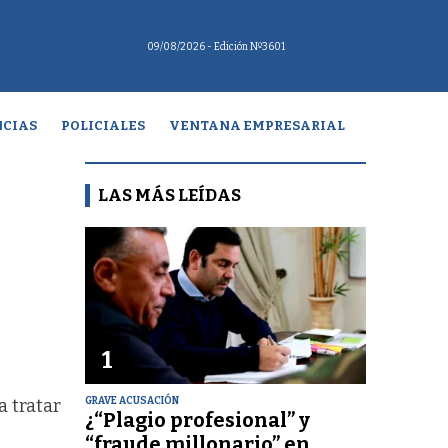
09/08/2026
- Edición Nº3601
CIAS
POLICIALES
VENTANA EMPRESARIAL
LAS MÁS LEÍDAS
1
GRAVE ACUSACIÓN
a tratar
¿“Plagio profesional” y
“fraude millonario” en