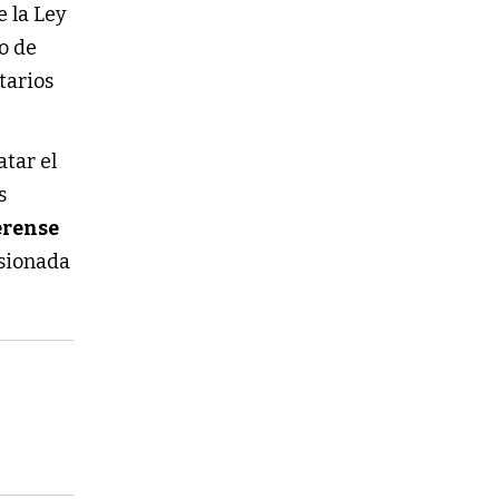
e la Ley
o de
tarios
atar el
s
erense
nsionada