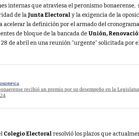
nes internas que atraviesa el peronismo bonaerense, s
ridad de la
Junta Electoral
y la exigencia de la oposi
a acelerar la definición por el armado del cronogram
dentes de bloque de la bancada de
Unión, Renovación
 28 de abril en una reunión “urgente” solicitada por e
HONORIFICA
onaerense recibió un premio por su desempeño en la Legislatu
024
el
Colegio Electoral
resolvió los plazos que actualme