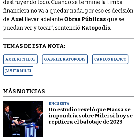
destruyendo todo. Cuando se termine la timba
financiera no va a quedar nada, por eso es decisión
de
Axel
llevar adelante
Obras Públicas
que se
puedan ver y tocar”, sentenció
Katopodis
.
TEMAS DE ESTA NOTA:
AXEL KICILLOF
GABRIEL KATOPODIS
CARLOS BIANCO
JAVIER MILEI
MÁS NOTICIAS
ENCUESTA
Un estudio reveló que Massa se
impondría sobre Milei si hoy se
repitiera el balotaje de 2023