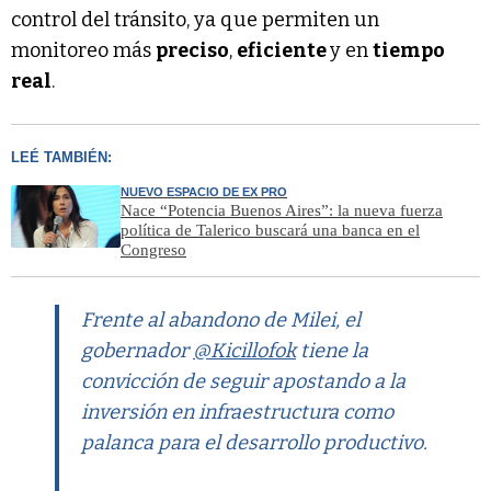
control del tránsito, ya que permiten un
monitoreo más
preciso
,
eficiente
y en
tiempo
real
.
LEÉ TAMBIÉN:
NUEVO ESPACIO DE EX PRO
Nace “Potencia Buenos Aires”: la nueva fuerza
política de Talerico buscará una banca en el
Congreso
Frente al abandono de Milei, el
gobernador
@Kicillofok
tiene la
convicción de seguir apostando a la
inversión en infraestructura como
palanca para el desarrollo productivo.