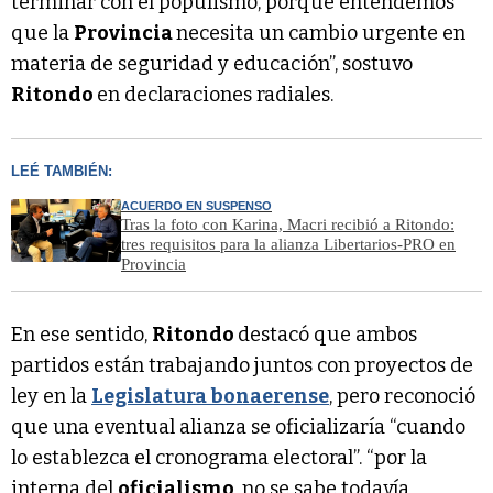
terminar con el populismo, porque entendemos
que la
Provincia
necesita un cambio urgente en
materia de seguridad y educación”, sostuvo
Ritondo
en declaraciones radiales.
LEÉ TAMBIÉN:
ACUERDO EN SUSPENSO
Tras la foto con Karina, Macri recibió a Ritondo:
tres requisitos para la alianza Libertarios-PRO en
Provincia
En ese sentido,
Ritondo
destacó que ambos
partidos están trabajando juntos con proyectos de
ley en la
Legislatura bonaerense
, pero reconoció
que una eventual alianza se oficializaría “cuando
lo establezca el cronograma electoral”. “por la
interna del
oficialismo
, no se sabe todavía