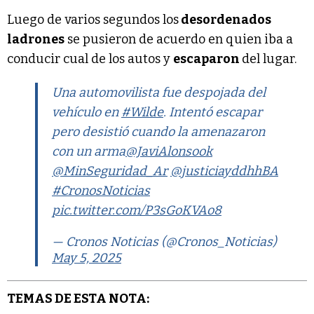
Luego de varios segundos los
desordenados
ladrones
se pusieron de acuerdo en quien iba a
conducir cual de los autos y
escaparon
del lugar.
Una automovilista fue despojada del
vehículo en
#Wilde
. Intentó escapar
pero desistió cuando la amenazaron
con un arma
@JaviAlonsook
@MinSeguridad_Ar
@justiciayddhhBA
#CronosNoticias
pic.twitter.com/P3sGoKVAo8
— Cronos Noticias (@Cronos_Noticias)
May 5, 2025
TEMAS DE ESTA NOTA: