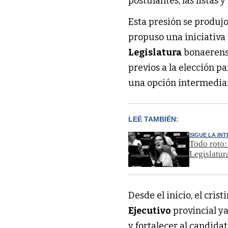
postulantes, las listas 
Esta presión se produj
propuso una iniciativa
Legislatura
bonaerense
previos a la elección p
una opción intermedia: 
LEÉ TAMBIÉN:
SIGUE LA IN
Todo roto:
Legislatur
Desde el inicio, el cris
Ejecutivo
provincial y
y fortalecer al candid