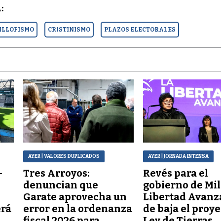
:
ILLOFISMO
CRISTINISMO
PLAZOS ELECTORALES
AYER
| VALORES DUPLICADOS
AYER
| JORNADA INTENSA
–
Tres Arroyos:
Revés para el
denuncian que
gobierno de Mil
Garate aprovecha un
Libertad Avanz
erá
error en la ordenanza
de baja el proy
fiscal 2026 para
Ley de Tierras