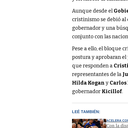
Aunque desde el
Gobi
cristinismo se debió al
gobernador y una búsqu
conjunto con las nacion
Pese a ello, el bloque cr
postura y aprobaran el 
que responden a
Crist
representantes de la
Ju
Hilda Kogan
y
Carlos
gobernador
Kicillof
.
LEÉ TAMBIÉN:
ACELERA CO
Con la dis