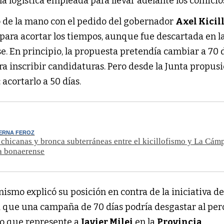
y la logística empleada para llevar adelante los comicio
o de la mano con el pedido del gobernador
Axel Kicil
 para acortar los tiempos, aunque fue descartada en l
. En principio, la propuesta pretendía cambiar a 70 
ara inscribir candidaturas. Pero desde la Junta propus
acortarlo a 50 días.
TERNA FEROZ
 chicanas y bronca subterráneas entre el kicillofismo y La Cámp
a bonaerense
tinismo explicó su posición en contra de la iniciativa de
a que una campaña de 70 días podría desgastar al pe
ato que represente a
Javier Milei
en la
Provincia
.