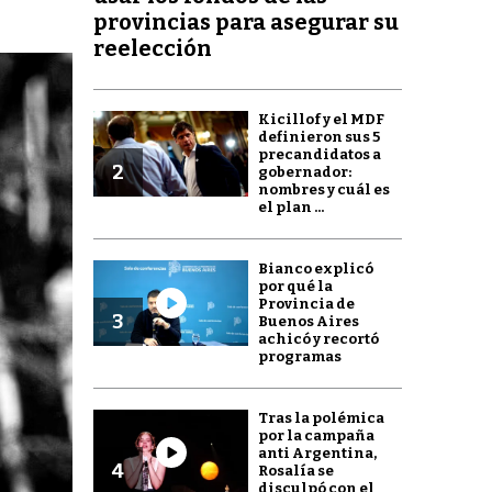
provincias para asegurar su
reelección
Kicillof y el MDF
definieron sus 5
precandidatos a
2
gobernador:
nombres y cuál es
el plan ...
Bianco explicó
por qué la
Provincia de
3
Buenos Aires
achicó y recortó
programas
Tras la polémica
por la campaña
anti Argentina,
4
Rosalía se
disculpó con el