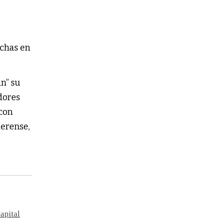
echas en
n” su
dores
 con
aerense,
apital