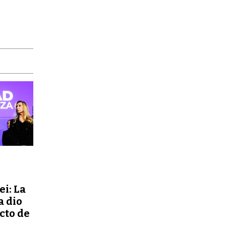
ei: La
a dio
ecto de