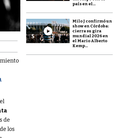
país en el...
Milo J confirmó un
show en Córdoba:
cierra su gira
5
mundial 2026 en
el Mario Alberto
Kemp...
lamiento
a
el
nta
s de
de los