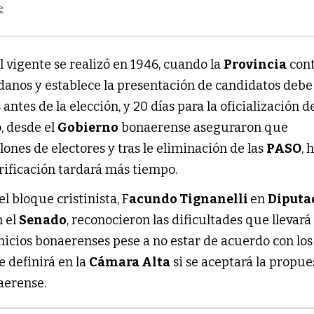
e
 vigente se realizó en 1946, cuando la
Provincia
con
danos y establece la presentación de candidatos debe
 antes de la elección, y 20 días para la oficialización d
o, desde el
Gobierno
bonaerense aseguraron que
ones de electores y tras le eliminación de las
PASO
, 
rificación tardará más tiempo.
l bloque cristinista, F
acundo Tignanelli
en
Diputa
 el
Senado
, reconocieron las dificultades que llevará 
micios bonaerenses pese a no estar de acuerdo con los
 definirá en la
Cámara Alta
si se aceptará la propue
erense.