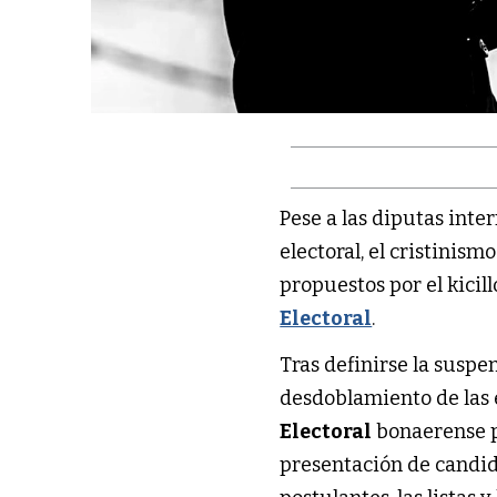
Pese a las diputas int
electoral, el cristinis
propuestos por el kicil
Electoral
.
Tras definirse la suspe
desdoblamiento de las e
Electoral
bonaerense pr
presentación de candida