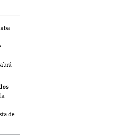
taba
e
habrá
dos
la
sta de