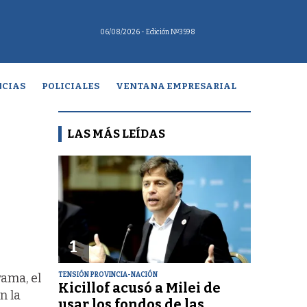
06/08/2026
- Edición Nº3598
CIAS
POLICIALES
VENTANA EMPRESARIAL
LAS MÁS LEÍDAS
1
TENSIÓN PROVINCIA-NACIÓN
rama, el
Kicillof acusó a Milei de
n la
usar los fondos de las