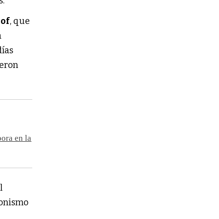
s.
lof
, que
a
días
ieron
ora en la
l
ronismo