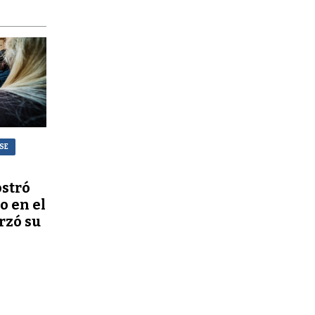
NSE
stró
o en el
rzó su