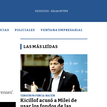
06/08/2026
- Edición Nº3598
CIAS
POLICIALES
VENTANA EMPRESARIAL
LAS MÁS LEÍDAS
1
enses”.
TENSIÓN PROVINCIA-NACIÓN
Kicillof acusó a Milei de
usar los fondos de las