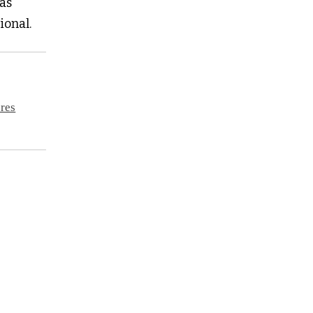
las
ional.
ores