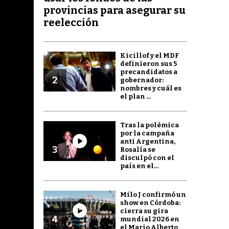
provincias para asegurar su
reelección
Kicillof y el MDF
definieron sus 5
precandidatos a
2
gobernador:
nombres y cuál es
el plan ...
Tras la polémica
por la campaña
anti Argentina,
3
Rosalía se
disculpó con el
país en el...
Milo J confirmó un
show en Córdoba:
cierra su gira
4
mundial 2026 en
el Mario Alberto