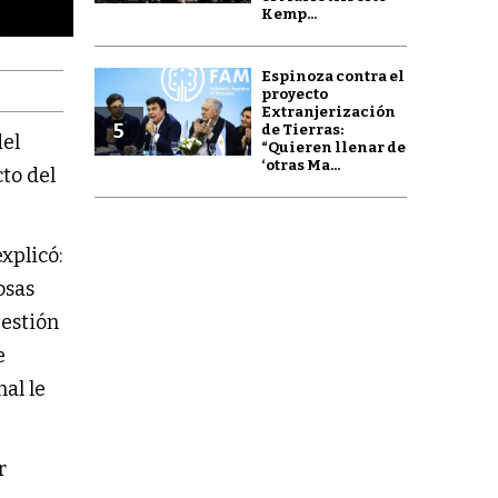
Kemp...
Espinoza contra el
proyecto
Extranjerización
5
de Tierras:
del
“Quieren llenar de
‘otras Ma...
to del
xplicó:
osas
gestión
e
al le
r