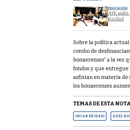
EDUCACIÓN
ATE pidió 
Kicillof
Sobre la política actua
combo de desfinanciami
bonaerenses” a la vez 
fondos y que entregue a
asfixian en materia de
los bonaerenses aument
TEMAS DE ESTA NOTA
OSCAR DE ISASI
AXEL KI