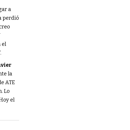
gar a
a perdió
 creo
Y
 el
.
avier
te la
 de ATE
n. Lo
Hoy el