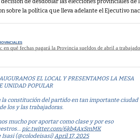
decisión de desdoblar las elecciones provinciales de 
n sobre la política que lleva adelante el Ejecutivo nac
ROVINCIALES
a: en qué fechas pagará la Provincia sueldos de abril a trabajad
 INAUGURAMOS EL LOCAL Y PRESENTAMOS LA MESA
E UNIDAD POPULAR
la constitución del partido en tan importante ciudad
 de los y las trabajadoras.
os mucho por aportar como clase y por eso
uestros…
pic.twitter.com/6kb4AxSmMK
 Isasi (@colodeisasi)
April 17, 2025