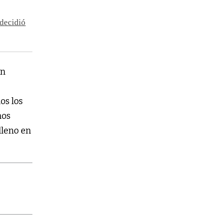
 decidió
un
os los
nos
lleno en