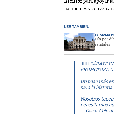
Kicillof
para apoyar la 
nacionales y conversaro
LEÉ TAMBIÉN:
ESTATALES P
Día por dí
estatales
✌🏽💥 ZÁRATE
PROMOTORA D
Un paso más en 
para la historia
Nosotros tenem
necesitamos n
— Oscar Colo de