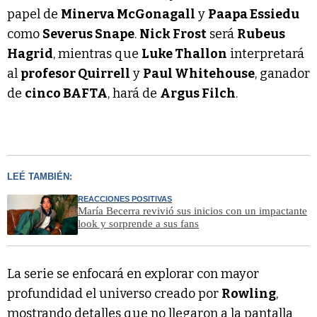
papel de
Minerva McGonagall
y
Paapa Essiedu
como
Severus Snape
.
Nick Frost
será
Rubeus
Hagrid
, mientras que
Luke Thallon
interpretará
al
profesor Quirrell
y
Paul Whitehouse
, ganador
de
cinco BAFTA
, hará de
Argus Filch
.
LEÉ TAMBIÉN:
REACCIONES POSITIVAS
María Becerra revivió sus inicios con un impactante
look y sorprende a sus fans
La serie se enfocará en explorar con mayor
profundidad el universo creado por
Rowling
,
mostrando detalles que no llegaron a la pantalla