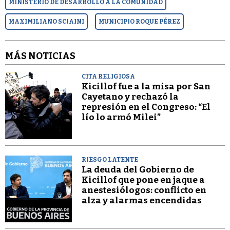
MINISTERIO DE DESARROLLO A LA COMUNIDAD
MAXIMILIANO SCIAINI
MUNICIPIO ROQUE PÉREZ
MÁS NOTICIAS
CITA RELIGIOSA
Kicillof fue a la misa por San
Cayetano y rechazó la
represión en el Congreso: “El
lío lo armó Milei”
RIESGO LATENTE
La deuda del Gobierno de
Kicillof que pone en jaque a
anestesiólogos: conflicto en
alza y alarmas encendidas