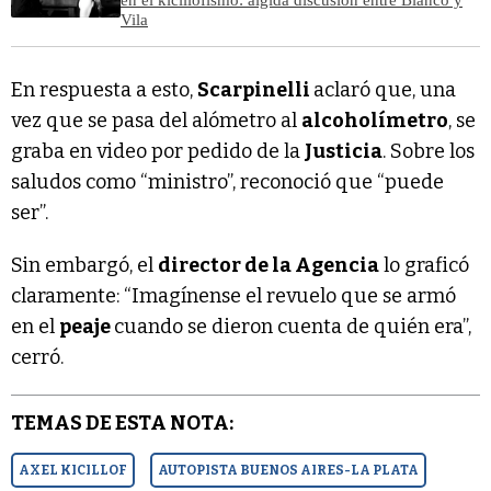
Vila
En respuesta a esto,
Scarpinelli
aclaró que, una
vez que se pasa del alómetro al
alcoholímetro
, se
graba en video por pedido de la
Justicia
. Sobre los
saludos como “ministro”, reconoció que “puede
ser”.
Sin embargó, el
director de la Agencia
lo graficó
claramente: “Imagínense el revuelo que se armó
en el
peaje
cuando se dieron cuenta de quién era”,
cerró.
TEMAS DE ESTA NOTA:
AXEL KICILLOF
AUTOPISTA BUENOS AIRES-LA PLATA