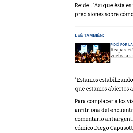
Reidel. "Así que ésta e
precisiones sobre cómo
LEÉ TAMBIÉN:
PIDIÓ POR L
Reapareció
vuelva a s
"Estamos estabilizando 
que estamos abiertos a 
Para complacer a los vi
anfitriona del encuentr
comentario antiargenti
cómico Diego Capusotto