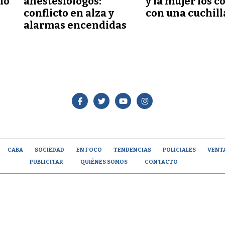
lío
anestesiólogos:
y la mujer los c
conflicto en alza y
con una cuchill
alarmas encendidas
CABA
SOCIEDAD
EN FOCO
TENDENCIAS
POLICIALES
VENT
PUBLICITAR
QUIÉNES SOMOS
CONTACTO