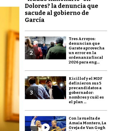
Dolores? la denuncia que
sacude al gobierno de
García
Tres Arroyos:
denuncian que
Garate aprovecha
2
un error en la
ordenanza fiscal
2026 para eng...
Kicillof y el MDF
definieron sus 5
precandidatos a
3
gobernador:
nombres y cuál es
el plan ...
Con la vuelta de
Amaia Montero, La
Oreja de Van Gogh