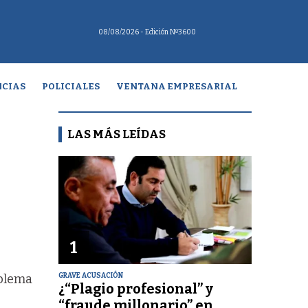
08/08/2026
- Edición Nº3600
CIAS
POLICIALES
VENTANA EMPRESARIAL
LAS MÁS LEÍDAS
1
GRAVE ACUSACIÓN
oblema
¿“Plagio profesional” y
“fraude millonario” en