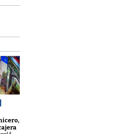
nicero,
cajera