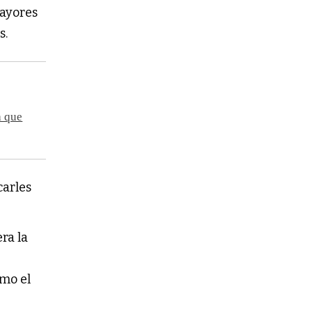
mayores
s.
a que
carles
ra la
smo el