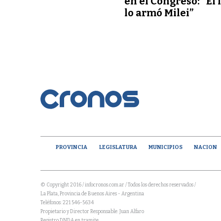
en el Congreso: “El 
lo armó Milei”
PROVINCIA
LEGISLATURA
MUNICIPIOS
NACION
© Copyright 2016 / infocronos.com.ar / Todos los derechos reservados /
La Plata, Provincia de Buenos Aires - Argentina
Teléfonos: 221 546-5634
Propietario y Director Responsable: Juan Alfaro
Registro DNDA en tramite