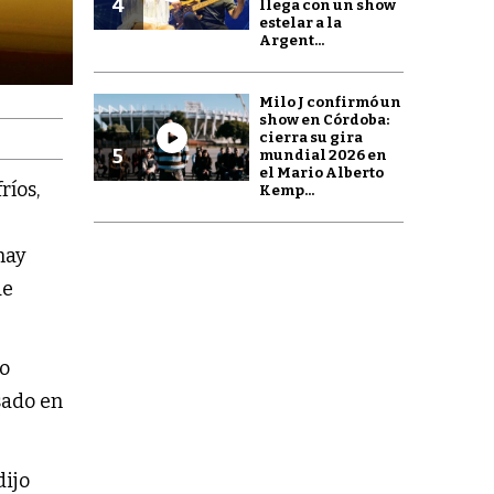
4
llega con un show
estelar a la
Argent...
Milo J confirmó un
show en Córdoba:
cierra su gira
5
mundial 2026 en
el Mario Alberto
ríos,
Kemp...
,
hay
de
ro
sado en
dijo