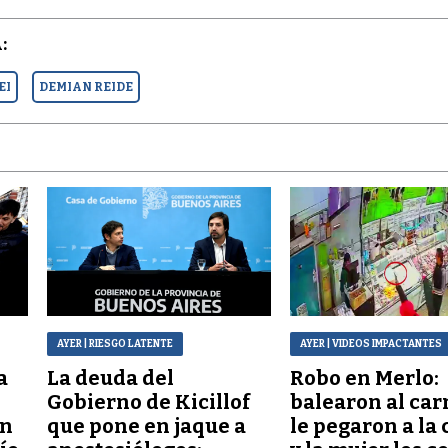
:
EI
DEMIAN REIDE
AYER
| RIESGO LATENTE
AYER
| VIDEOS IMPACTANTES
a
La deuda del
Robo en Merlo:
Gobierno de Kicillof
balearon al car
ón
que pone en jaque a
le pegaron a la 