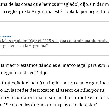
s una de las cosas que hemos arreglado", dijo, sin dar 
 arregló que la Argentina esté poblada por argentino
A UNIDAD
 Massa y pidió: “Que el 2025 sea para construir una alternativ
er gobierno en la Argentina”
la macro, estamos dándoles el marco legal para expli
negocios esta vez", dijo.
sitantes, Reidel habló en inglés pese a que Argentina e
o. En las redes destrozaron al asesor de Milei por su
no y recordaron una frase que dijo durante el macri
: "Se creen los dueños de un país que detestan".