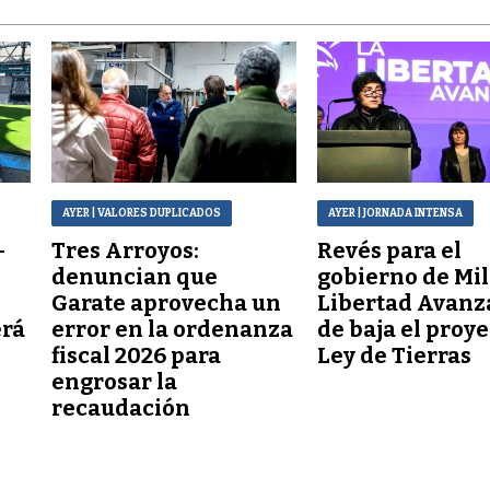
AYER
| VALORES DUPLICADOS
AYER
| JORNADA INTENSA
–
Tres Arroyos:
Revés para el
denuncian que
gobierno de Mil
Garate aprovecha un
Libertad Avanz
erá
error en la ordenanza
de baja el proy
fiscal 2026 para
Ley de Tierras
engrosar la
recaudación