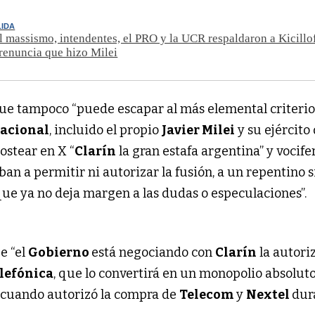
LIDA
 massismo, intendentes, el PRO y la UCR respaldaron a Kicillof
renuncia que hizo Milei
ue tampoco “puede escapar al más elemental criterio,
nacional
, incluido el propio
Javier Milei
y su ejército
postear en X “
Clarín
la gran estafa argentina” y vocifer
ban a permitir ni autorizar la fusión, a un repentino s
que ya no deja margen a las dudas o especulaciones”.
e “el
Gobierno
está negociando con
Clarín
la autori
lefónica
, que lo convertirá en un monopolio absoluto
i
cuando autorizó la compra de
Telecom
y
Nextel
dur