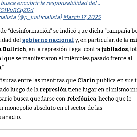
busca encubrir la responsabilidad del…
m/OIVuRCqZDd
ialista (@p_justicialista)
March 17, 2025
a de “desinformación” se indicó que dicha “campaña b
lidad del
gobierno nacional
y, en particular, de la
mi
a Bullrich
, en la represión ilegal contra
jubilados
, f
l que se manifestaron el miércoles pasado frente al
n
”.
fisuras entre las mentiras que
Clarín
publica en sus 
gado luego de la
represión
tiene lugar en el mismo 
sario busca quedarse con
Telefónica
, hecho que le
n monopolio absoluto en el sector de las
e añadió.