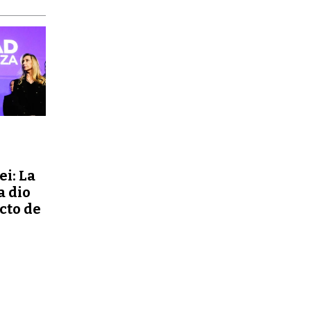
ei: La
a dio
ecto de