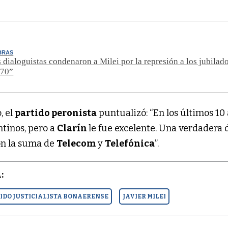
BRAS
s dialoguistas condenaron a Milei por la represión a los jubilad
 70”
, el
partido peronista
puntualizó: “En los últimos 10 
ntinos, pero a
Clarín
le fue excelente. Una verdadera
n la suma de
Telecom
y
Telefónica
”.
:
IDO JUSTICIALISTA BONAERENSE
JAVIER MILEI