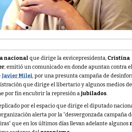
ta nacional
que dirige la exvicepresidenta,
Cristina
er
, emitió un comunicado en donde apuntan contra e
e
Javier Milei
, por una presunta campaña de desinfo
stración que dirige el libertario y algunos medios d
e por fin encubrir la represión a
jubilados
.
eplicado por el espacio que dirige el diputado nacion
a organización alerta por la “desvergonzada campaña d
ras” que en los últimos días llevan adelante algunos