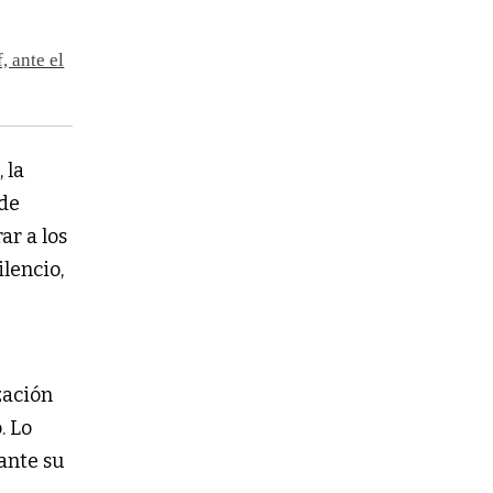
, ante el
 la
 de
ar a los
ilencio,
zación
. Lo
ante su