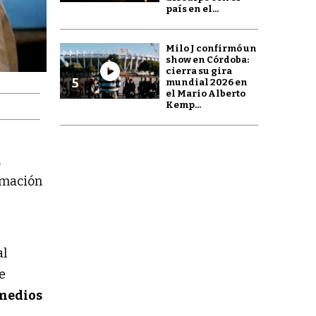
país en el...
Milo J confirmó un
show en Córdoba:
cierra su gira
5
mundial 2026 en
el Mario Alberto
Kemp...
l
rmación
e
al
e
medios