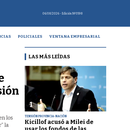
06/08/2026
- Edición Nº3598
CIAS
POLICIALES
VENTANA EMPRESARIAL
LAS MÁS LEÍDAS
e
sión
1
TENSIÓN PROVINCIA-NACIÓN
en los
Kicillof acusó a Milei de
” la
usar los fondos de las