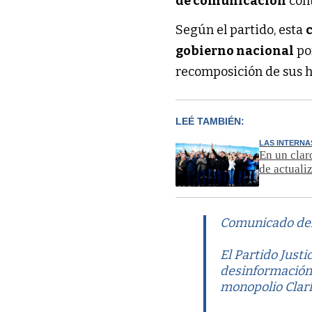
de comunicación
cont
Según el partido, esta
gobierno nacional
po
recomposición de sus h
LEÉ TAMBIÉN:
LAS INTERNA
En un clar
de actuali
Comunicado del 
El Partido Just
desinformación 
monopolio Clarí