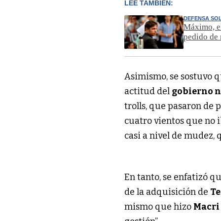
LEÉ TAMBIÉN:
DEFENSA SO
Máximo, el
pedido de 
Asimismo, se sostuvo q
actitud del
gobierno 
trolls, que pasaron de 
cuatro vientos que no i
casi a nivel de mudez, 
En tanto, se enfatizó qu
de la adquisición de
Te
mismo que hizo
Macr