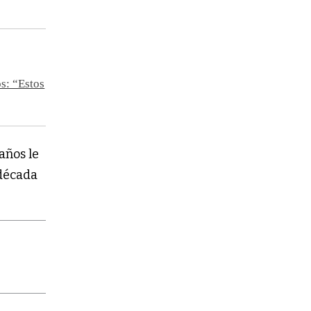
os: “Estos
años le
 década