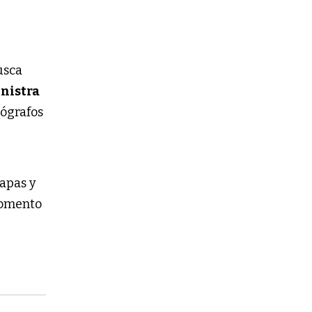
usca
nistra
otógrafos
tapas y
momento