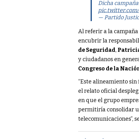
Dicha campaña 
pic.twitter.co
— Partido Justic
Al referir a la campañ
encubrir la responsabi
de Seguridad
,
Patrici
y ciudadanos en genera
Congreso de la Nació
“Este alineamiento sin 
el relato oficial desple
en que el grupo empre
permitiría consolidar u
telecomunicaciones”, s