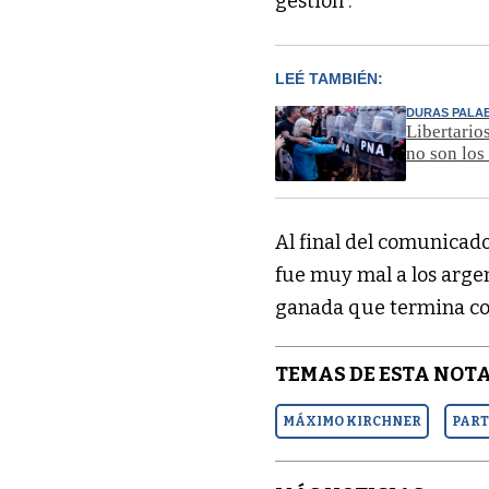
gestión”.
LEÉ TAMBIÉN:
DURAS PALA
Libertario
no son los
Al final del comunicado
fue muy mal a los arge
ganada que termina co
TEMAS DE ESTA NOTA
MÁXIMO KIRCHNER
PART