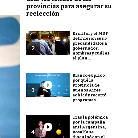
provincias para asegurar su
reelección
Kicillof y el MDF
definieron sus 5
precandidatos a
2
gobernador:
nombres y cuál es
el plan ...
Bianco explicó
por qué la
Provincia de
3
Buenos Aires
achicó y recortó
programas
Tras la polémica
por la campaña
anti Argentina,
4
Rosalía se
disculpó con el