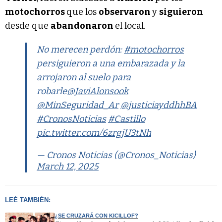
motochorros
que los
observaron
y
siguieron
desde que
abandonaron
el local.
No merecen perdón:
#motochorros
persiguieron a una embarazada y la
arrojaron al suelo para
robarle
@JaviAlonsook
@MinSeguridad_Ar
@justiciayddhhBA
#CronosNoticias
#Castillo
pic.twitter.com/6zrgjU3tNh
— Cronos Noticias (@Cronos_Noticias)
March 12, 2025
LEÉ TAMBIÉN:
¿SE CRUZARÁ CON KICILLOF?