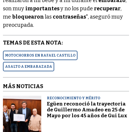
realizaron a mi bebé y a mi durante el
embarazo
,
son muy
importantes
y no los pude
recuperar
,
me
bloquearon
las
contraseñas
", aseguró muy
preocupada.
TEMAS DE ESTA NOTA:
MOTOCHORROS EN RAFAEL CASTILLO
ASALTO A EMBARAZADA
MÁS NOTICIAS
RECONOCIMIENTO Y MÉRITO
Egüen reconoció la trayectoria
de Guillermo Amadeo en 25 de
Mayo por los 45 años de Gui Lux