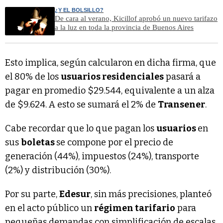
¿Y EL BOLSILLO?
De cara al verano, Kicillof aprobó un nuevo tarifazo
a la luz en toda la provincia de Buenos Aires
Esto implica, según calcularon en dicha firma, que
el 80% de los
usuarios residenciales
pasará a
pagar en promedio $29.544, equivalente a un alza
de $9.624. A esto se sumará el 2% de
Transener
.
Cabe recordar que lo que pagan los
usuarios
en
sus
boletas
se compone por el precio de
generación (44%), impuestos (24%), transporte
(2%) y distribución (30%).
Por su parte,
Edesur
, sin más precisiones, planteó
en el acto público un
régimen tarifario
para
pequeñas demandas con simplificación de escalas,