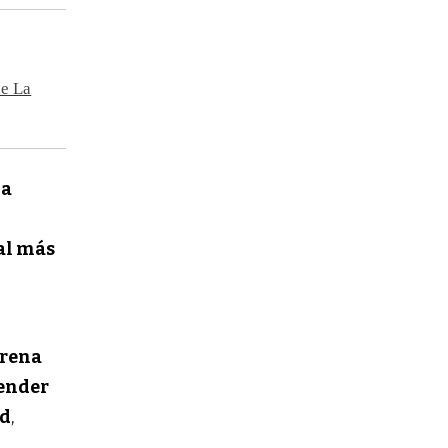
de La
 a
al más
arena
pender
ad
,