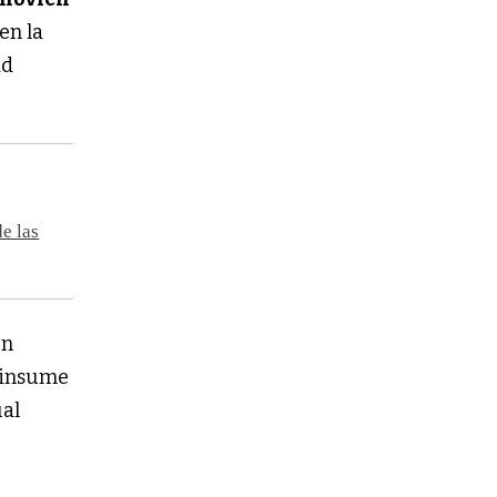
en la
ad
e las
un
a insume
ual