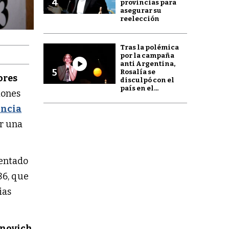
4
provincias para
asegurar su
reelección
Tras la polémica
por la campaña
anti Argentina,
5
Rosalía se
ores
disculpó con el
país en el...
iones
incia
ar una
sentado
86, que
ias
novich