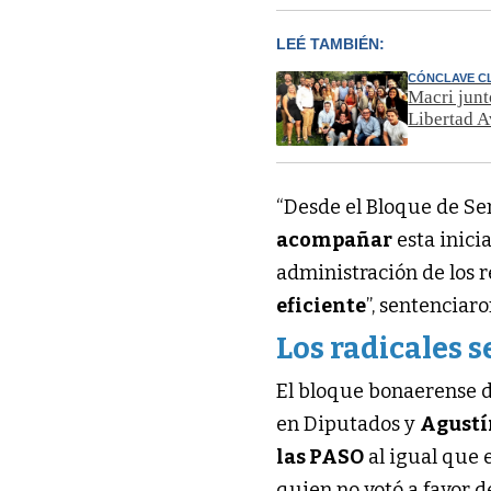
LEÉ TAMBIÉN:
CÓNCLAVE C
Macri junt
Libertad 
“Desde el Bloque de Se
acompañar
esta inici
administración de los 
eficiente
”, sentenciaro
Los radicales s
El bloque bonaerense d
en Diputados y
Agustí
las PASO
al igual que 
quien no votó a favor d