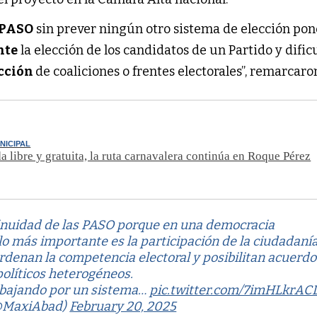
 PASO
sin prever ningún otro sistema de elección pon
nte
la elección de los candidatos de un Partido y dific
cción
de coaliciones o frentes electorales”, remarcaro
UNICIPAL
a libre y gratuita, la ruta carnavalera continúa en Roque Pérez
tinuidad de las PASO porque en una democracia
lo más importante es la participación de la ciudadanía
rdenan la competencia electoral y posibilitan acuerdo
políticos heterogéneos.
rabajando por un sistema…
pic.twitter.com/7imHLkrAC
@MaxiAbad)
February 20, 2025