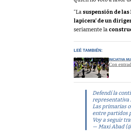
“La
suspensión de las
lapicera’ de un dirige
seriamente la
constru
LEÉ TAMBIÉN:
INICIATIVA M
Con entrad
Defendí la con
representativa 
Las primarias o
entre partidos 
Voy a seguir t
— Maxi Abad (