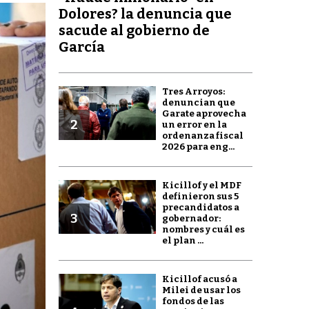
Dolores? la denuncia que
sacude al gobierno de
García
Tres Arroyos:
denuncian que
Garate aprovecha
2
un error en la
ordenanza fiscal
2026 para eng...
Kicillof y el MDF
definieron sus 5
precandidatos a
3
gobernador:
nombres y cuál es
el plan ...
Kicillof acusó a
Milei de usar los
fondos de las