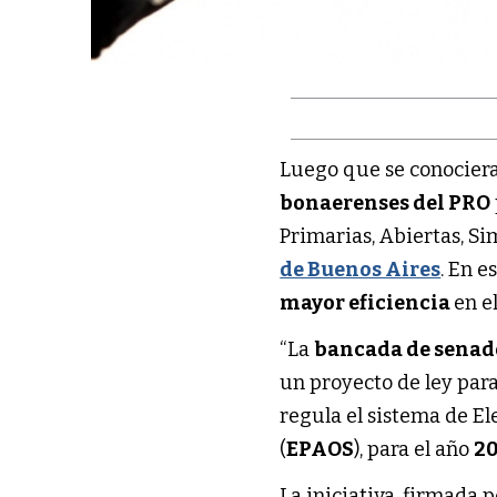
Luego que se conociera 
bonaerenses del PRO
Primarias, Abiertas, Si
de Buenos Aires
. En e
mayor eficiencia
en e
“La
bancada de senad
un proyecto de ley par
regula el sistema de El
(
EPAOS
), para el año
2
La iniciativa, firmada 