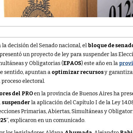
la decisión del Senado nacional, el
bloque de senad
presentó un proyecto de ley para suspender las Elecc
multáneas y Obligatorias (
EPAOS
) este año en la
prov
se sentido, apuntan a
optimizar recursos
y garantiz
l proceso electoral.
ores del
PRO
en la provincia de Buenos Aires ha pre
a
suspender
la aplicación del Capítulo I de la Ley 14.0
ecciones Primarias, Abiertas, Simultáneas y Obligator
025
”, explicaron en un comunicado.
por los legisladores Aldana
Ahumada
, Alejandro
Rabi