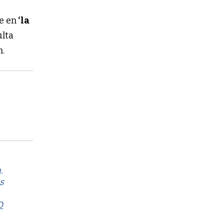
e en
‘la
ulta
n.
.
s
D