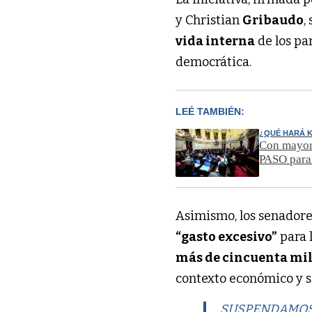
y Christian
Gribaudo
,
vida interna
de los par
democrática.
LEÉ TAMBIÉN:
¿QUÉ HARÁ K
Con mayorí
PASO para
Asimismo, los senadore
“gasto excesivo”
para 
más de cincuenta mil
contexto económico y so
SUSPENDAMOS 