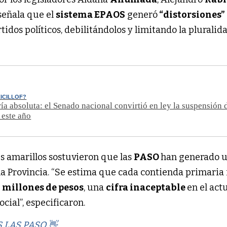
 señala que el
sistema EPAOS
generó
“distorsiones”
tidos políticos, debilitándolos y limitando la pluralid
ICILLOF?
a absoluta: el Senado nacional convirtió en ley la suspensión d
 este año
s amarillos sostuvieron que las
PASO
han generado 
la Provincia. “Se estima que cada contienda primari
 millones de pesos
, una
cifra inaceptable
en el act
cial”, especificaron.
LAS PASO 👋