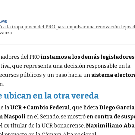
LAVE
ó a la tropa joven del PRO para impulsar una renovación lejos 
Avanza
nadores del PRO
instamos a los demás legisladores
ativa, que representa una decisión responsable en la
recursos públicos y un paso hacia un
sistema elector
n.
e ubican en la otra vereda
e la
UCR + Cambio Federal
, que lidera
Diego Garci
n Maspoli
en el Senado, se mostró
en contra de sus
el ex titular de la UCR bonaerense,
Maximiliano Ab
el proyecto en la Cámara Alta nacional.