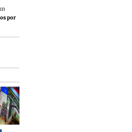
un
os por