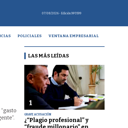
07/08/2026
- Edición Nº3599
CIAS
POLICIALES
VENTANA EMPRESARIAL
LAS MÁS LEÍDAS
1
 “gasto
GRAVE ACUSACIÓN
gente”.
¿“Plagio profesional” y
“fraude millonario” en