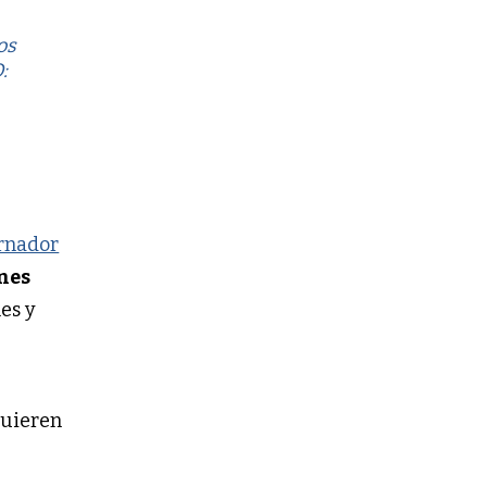
os
:
rnador
ones
es y
uieren