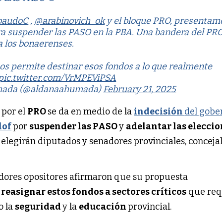
baudoC
,
@arabinovich_ok
y el bloque PRO, presentam
a suspender las PASO en la PBA. Una bandera del PRO
a los bonaerenses.
s permite destinar esos fondos a lo que realmente
pic.twitter.com/VrMPEViPSA
mada (@aldanaahumada)
February 21, 2025
 por el
PRO
se da en medio de la
indecisión
del gobe
lof
por
suspender las PASO
y
adelantar las elecci
elegirán diputados y senadores provinciales, concejal
sladores opositores afirmaron que su propuesta
reasignar estos fondos a sectores críticos
que req
o la
seguridad
y la
educación
provincial.