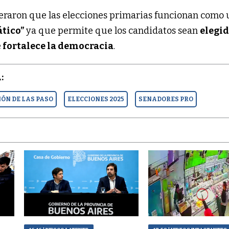
eraron que las elecciones primarias funcionan como 
tico”
ya que permite que los candidatos sean
elegid
e
fortalece la democracia
.
:
ÓN DE LAS PASO
ELECCIONES 2025
SENADORES PRO