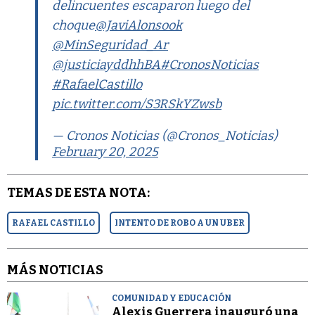
delincuentes escaparon luego del
choque
@JaviAlonsook
@MinSeguridad_Ar
@justiciayddhhBA
#CronosNoticias
#RafaelCastillo
pic.twitter.com/S3RSkYZwsb
— Cronos Noticias (@Cronos_Noticias)
February 20, 2025
TEMAS DE ESTA NOTA:
RAFAEL CASTILLO
INTENTO DE ROBO A UN UBER
MÁS NOTICIAS
COMUNIDAD Y EDUCACIÓN
Alexis Guerrera inauguró una